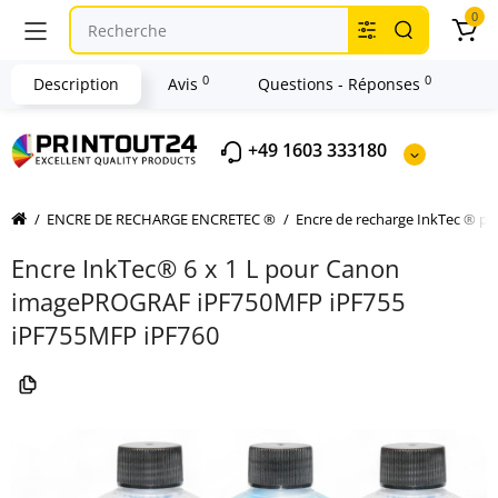
0
0
0
Description
Avis
Questions - Réponses
+49 1603 333180
ENCRE DE RECHARGE ENCRETEC ®
Encre de recharge InkTec ® 
Encre InkTec® 6 x 1 L pour Canon
imagePROGRAF iPF750MFP iPF755
iPF755MFP iPF760