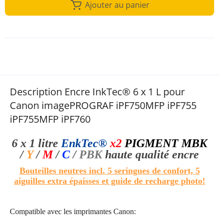
Ajouter au panier
Description Encre InkTec® 6 x 1 L pour
Canon imagePROGRAF iPF750MFP iPF755
iPF755MFP iPF760
6 x 1 litre
EnkTec®
x2
PIGMENT MBK
/
Y
/
M
/
C
/
PBK
haute qualité
encre
Bouteilles neutres incl. 5 seringues de confort, 5
aiguilles extra épaisses et guide de recharge photo!
Compatible avec les imprimantes Canon: