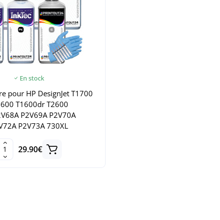
En stock
re pour HP DesignJet T1700
1600 T1600dr T2600
2V68A P2V69A P2V70A
V72A P2V73A 730XL
29.90€