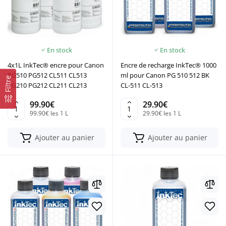
En stock
En stock
4x1L InkTec® encre pour Canon
Encre de recharge InkTec® 1000
PG510 PG512 CL511 CL513
ml pour Canon PG 510 512 BK
Filtre
PG210 PG212 CL211 CL213
CL-511 CL-513
99.90€
29.90€
99.90€ les 1 L
29.90€ les 1 L
Ajouter au panier
Ajouter au panier