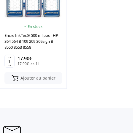
En stock
Encre InkTec® 500 ml pour HP
364 564 B 109 209 309a gn B
8550 8553 8558
17.90€
17.90€ les 1 L
Ajouter au panier