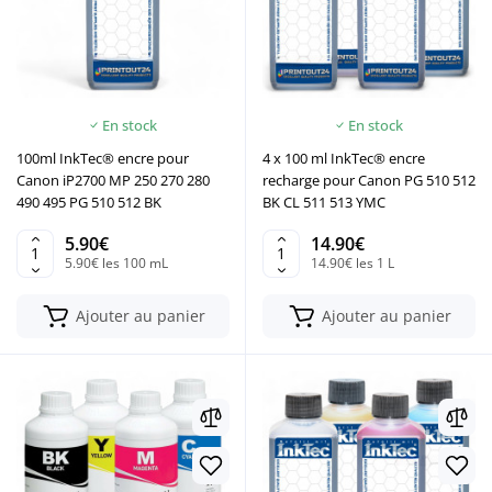
En stock
En stock
100ml InkTec® encre pour
4 x 100 ml InkTec® encre
Canon iP2700 MP 250 270 280
recharge pour Canon PG 510 512
490 495 PG 510 512 BK
BK CL 511 513 YMC
5.90€
14.90€
5.90€ les 100 mL
14.90€ les 1 L
Ajouter au panier
Ajouter au panier