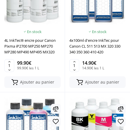
En stock
En stock
4L InkTec® encre pour Canon
4x100ml d'encre InkTec pour
Pixma iP2700 MP250 MP270
Canon CL 511 513 MX 320 330
MP280 MP490 MP495 MX320
340 350 360 410 420
99.90€
14.90€
99.90€ les 1 L
14.90€ les 1 L
Ajouter au panier
Ajouter au panier