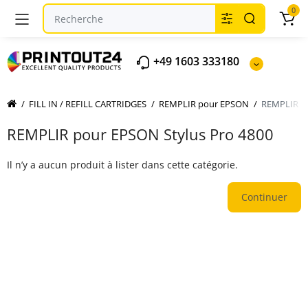
0
+49 1603 333180
FILL IN / REFILL CARTRIDGES
REMPLIR pour EPSON
REMPLIR po
REMPLIR pour EPSON Stylus Pro 4800
Il n’y a aucun produit à lister dans cette catégorie.
Continuer