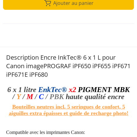
Ajouter au panier
Description Encre InkTec® 6 x 1 L pour
Canon imagePROGRAF iPF650 iPF655 iPF671
iPF671E iPF680
6 x 1 litre
EnkTec®
x2
PIGMENT MBK
/
Y
/
M
/
C
/
PBK
haute qualité
encre
Bouteilles neutres incl. 5 seringues de confort, 5
aiguilles extra épaisses et guide de recharge photo!
Compatible avec les imprimantes Canon: