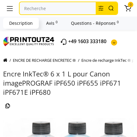
0
0
0
Description
Avis
Questions - Réponses
+49 1603 333180
ENCRE DE RECHARGE ENCRETEC ®
Encre de recharge InkTec ® 
Encre InkTec® 6 x 1 L pour Canon
imagePROGRAF iPF650 iPF655 iPF671
iPF671E iPF680