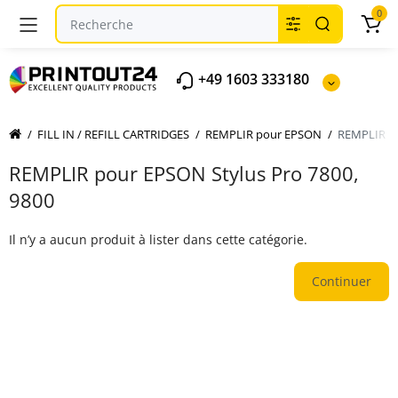
0
+49 1603 333180
FILL IN / REFILL CARTRIDGES
REMPLIR pour EPSON
REMPLIR po
REMPLIR pour EPSON Stylus Pro 7800,
9800
Il n’y a aucun produit à lister dans cette catégorie.
Continuer