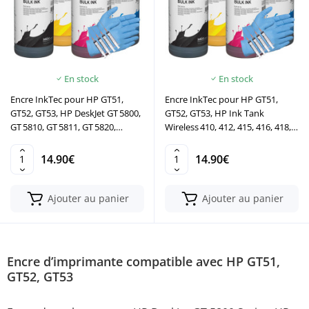
En stock
En stock
Encre InkTec pour HP GT51,
Encre InkTec pour HP GT51,
GT52, GT53, HP DeskJet GT 5800,
GT52, GT53, HP Ink Tank
GT 5810, GT 5811, GT 5820,
Wireless 410, 412, 415, 416, 418,
GT 5821, GT 5822, HP Ink
419, HP Smart Tank 500, 510,
Tank 115, 116, 310, 315, 318, 319
515, 518, 519 530, 610, 615, 618
14.90€
14.90€
Ajouter au panier
Ajouter au panier
Encre d’imprimante compatible avec HP GT51,
GT52, GT53