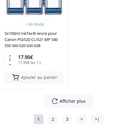
En stock
5x100ml InkTec® encre pour
Canon PGI520 CLI521 MP 540
550 560 620 630 638
17.90€
17.90€ les 1 L
Ajouter au panier
Afficher plus
1
2
3
>
>|