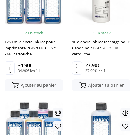
En stock
En stock
1250 ml d'encre InkTec pour
1L d'encre InkTec recharge pour
imprimante PGI520BK CLI521
Canon noir PGI 520 PG BK
YMC cartouche
cartouche
34.90€
27.90€
34.90€ les 1 L
27.90€ les 1 L
Ajouter au panier
Ajouter au panier