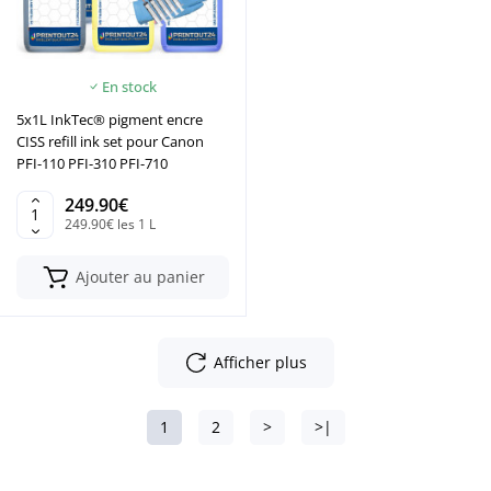
En stock
5x1L InkTec® pigment encre
CISS refill ink set pour Canon
PFI-110 PFI-310 PFI-710
249.90€
249.90€ les 1 L
Ajouter au panier
Afficher plus
1
2
>
>|