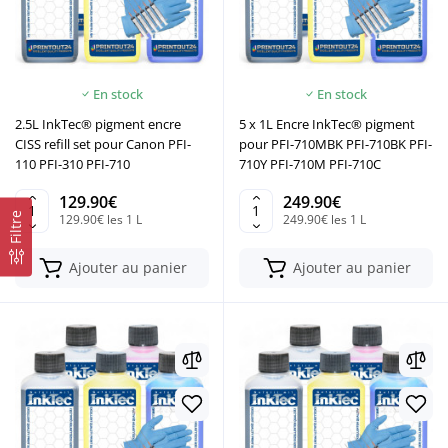
En stock
En stock
2.5L InkTec® pigment encre
5 x 1L Encre InkTec® pigment
CISS refill set pour Canon PFI-
pour PFI-710MBK PFI-710BK PFI-
110 PFI-310 PFI-710
710Y PFI-710M PFI-710C
129.90€
249.90€
Filtre
129.90€ les 1 L
249.90€ les 1 L
Ajouter au panier
Ajouter au panier