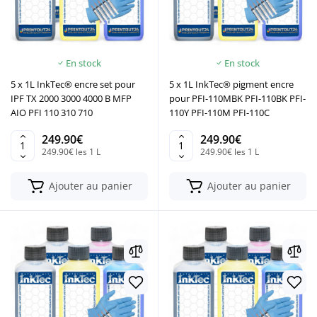
En stock
En stock
5 x 1L InkTec® encre set pour
5 x 1L InkTec® pigment encre
IPF TX 2000 3000 4000 B MFP
pour PFI-110MBK PFI-110BK PFI-
AIO PFI 110 310 710
110Y PFI-110M PFI-110C
249.90€
249.90€
249.90€ les 1 L
249.90€ les 1 L
Ajouter au panier
Ajouter au panier