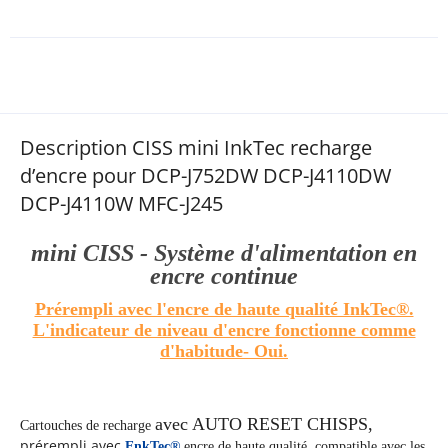
Description CISS mini InkTec recharge
d’encre pour DCP-J752DW DCP-J4110DW
DCP-J4110W MFC-J245
mini CISS - Système d'alimentation en
encre continue
Prérempli avec l'encre de haute qualité InkTec®.
L'indicateur de niveau d'encre fonctionne comme
d'habitude
- Oui.
avec AUTO RESET CHISPS,
Cartouches de recharge
prérempli avec
EnkTec®
encre de haute qualité
, compatible avec les