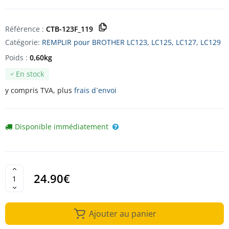
Référence :
CTB-123F_119
Catégorie:
REMPLIR pour BROTHER LC123, LC125, LC127, LC129
Poids :
0,60kg
En stock
y compris TVA, plus
frais d`envoi
Disponible immédiatement
24.90€
Ajouter au panier