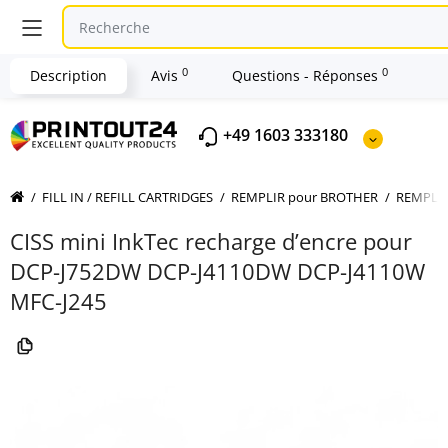
0
0
Description
Avis
Questions - Réponses
+49 1603 333180
FILL IN / REFILL CARTRIDGES
REMPLIR pour BROTHER
REMPLIR
CISS mini InkTec recharge d’encre pour
DCP-J752DW DCP-J4110DW DCP-J4110W
MFC-J245