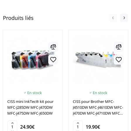
Produits liés
En stock
En stock
CISS mini InkTec® kit pour
CISS pour Brother MFC-
MFC-J285DW MFC-J470DW
J4510DW MFC-J4610DW MFC-
MFC-J475DW MFC-J650DW
J470DW MFC-J4710DW MFC-
J475DW LC123
24.90€
19.90€