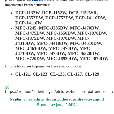
imprimantes Brother suivantes:
DCP-J132W, DCP-J152W, DCP-J152WR,
DCP-J552DW, DCP-J752DW, DCP-J4110DW,
DCP-J4110W
MFC-J245, MFC-J285DW, MFC-J470DW,
MFC-J475DW, MFC-J650DW, MFC-J870DW,
MFC-J875DW, MFC-J970DW, MFC-
J4310DW, MFC-J4410DW, MFC-J4510DW,
MFC-J4610DW, MFC-J470DW, MFC-
J4710DW, MFC-J475DW, MFC-J6520DW,
MFC-6720DW, MFC-J6920DW, MFC-J870DW
Et
tous les autres
Imprimantes frère avec cartouches:
CL-121, CL-123, CL-125, CL-127, CL-129
Ne plus jamais acheter des cartouches et perdre votre argent!
Économisez jusqu'à 96%!