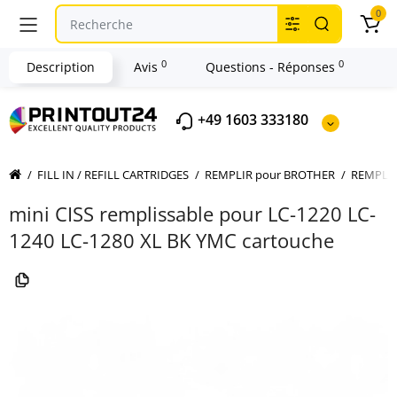
0
0
0
Description
Avis
Questions - Réponses
+49 1603 333180
FILL IN / REFILL CARTRIDGES
REMPLIR pour BROTHER
REMPLIR
mini CISS remplissable pour LC-1220 LC-
1240 LC-1280 XL BK YMC cartouche