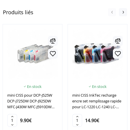
Produits liés
En stock
En stock
mini CISS pour DCP-J525W
mini CISS InkTec recharge
DCP-J725DW DCP-J925DW
encre set remplissage rapide
MFC-J430W MFC-J5910DW
pour LC-1220 LC-1240 LC-
MFC-J625DW
1280
9.90€
14.90€