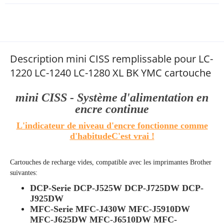
Description mini CISS remplissable pour LC-
1220 LC-1240 LC-1280 XL BK YMC cartouche
mini CISS - Système d'alimentation en
encre continue
L'indicateur de niveau d'encre fonctionne comme
d'habitude
C'est vrai !
Cartouches de recharge vides
, compatible avec les imprimantes Brother
suivantes:
DCP-Serie DCP-J525W DCP-J725DW DCP-
J925DW
MFC-Serie MFC-J430W MFC-J5910DW
MFC-J625DW MFC-J6510DW MFC-