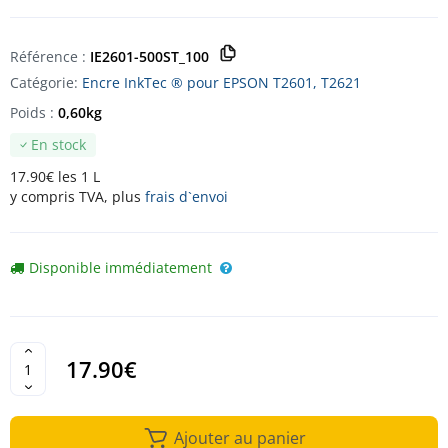
Référence :
IE2601-500ST_100
Catégorie:
Encre InkTec ® pour EPSON T2601, T2621
Poids :
0,60kg
En stock
17.90€ les 1 L
y compris TVA, plus
frais d`envoi
Disponible immédiatement
17.90€
Ajouter au panier