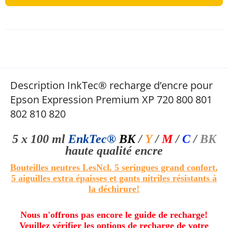
Description InkTec® recharge d’encre pour
Epson Expression Premium XP 720 800 801
802 810 820
5 x 100 ml
EnkTec®
BK
/
Y
/
M
/
C
/
BK
haute qualité
encre
Bouteilles neutres
Les
Ncl.
5
seringues grand confort
,
5 aiguilles extra épaisses et gants nitriles résistants à
la déchirure!
Nous n'offrons pas encore le guide de recharge!
Veuillez vérifier les options de recharge de votre