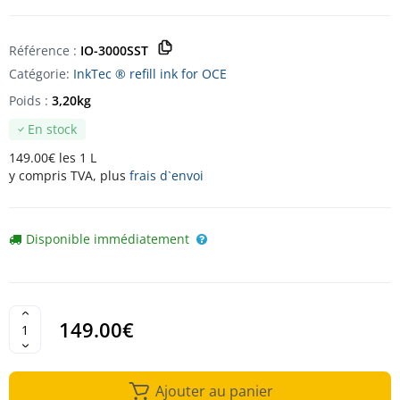
Référence :
IO-3000SST
Catégorie:
InkTec ® refill ink for OCE
Poids :
3,20kg
En stock
149.00€ les 1 L
y compris TVA, plus
frais d`envoi
Disponible immédiatement
149.00€
Ajouter au panier