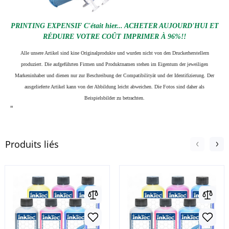
PRINTING EXPENSIF C'était hier... ACHETER AUJOURD'HUI ET
RÉDUIRE VOTRE COÛT IMPRIMER À 96%!!
Alle unsere Artikel sind kine Originalprodukte und wurden nicht von den Druckerherstellern
produziert. Die aufgeführten Firmen und Produktnamen stehen im Eigentum der jeweiligen
Markeninhaber und dienen nur zur Beschreibung der Compatibilityät und der Identifizierung.
Der
ausgelieferte Artikel kann von der Abbildung leicht abweichen. Die Fotos sind daher als
Beispielsbilder zu betrachten.
"
Produits liés