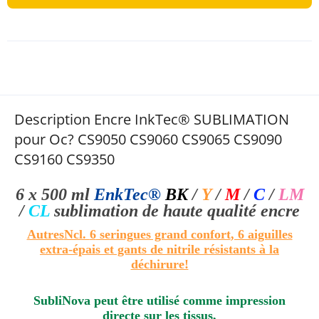
Description Encre InkTec® SUBLIMATION
pour Oc? CS9050 CS9060 CS9065 CS9090
CS9160 CS9350
6 x 500 ml
EnkTec®
BK
/
Y
/
M
/
C
/
LM
/
CL
sublimation de haute qualité
encre
Autres
Ncl.
6
seringues grand confort
, 6 aiguilles
extra-épais et gants de nitrile résistants à la
déchirure!
SubliNova peut être utilisé comme impression
directe sur les tissus,