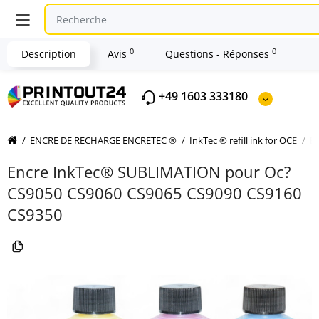
0
0
Description
Avis
Questions - Réponses
+49 1603 333180
ENCRE DE RECHARGE ENCRETEC ®
InkTec ® refill ink for OCE
E
Encre InkTec® SUBLIMATION pour Oc?
CS9050 CS9060 CS9065 CS9090 CS9160
CS9350