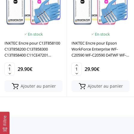
En stock
En stock
INKTEC Encre pour C13T858100
INKTEC Encre pour Epson
C13T858200 C13T858300
WorkForce Enterprise WF-
C13T858400 C11CE47201
C20590 WF-C20590 D4TWF WF-
C11CE47401 C11CE47401BY
C20590a WF-C20590b WF-
C11CE47502 C11CE47502
C20590c DURABrite Pro
29.90€
29.90€
C11CE47503 C11CE47401SA
Ajouter au panier
Ajouter au panier
Filtre