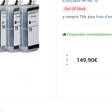
(CISS) pour HP No. 70
Out Of Stock
y compris TVA, plus
frais d`e
Disponible immédiatemen
149.90€