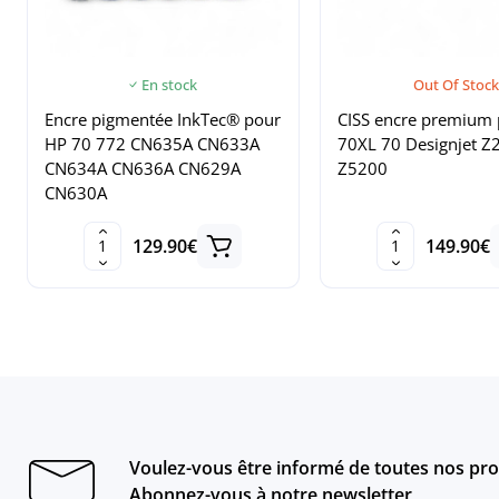
En stock
Out Of Stock
Encre pigmentée InkTec® pour
CISS encre premium
HP 70 772 CN635A CN633A
70XL 70 Designjet Z
CN634A CN636A CN629A
Z5200
CN630A
129.90€
149.90€
Voulez-vous être informé de toutes nos pro
Abonnez-vous à notre newsletter