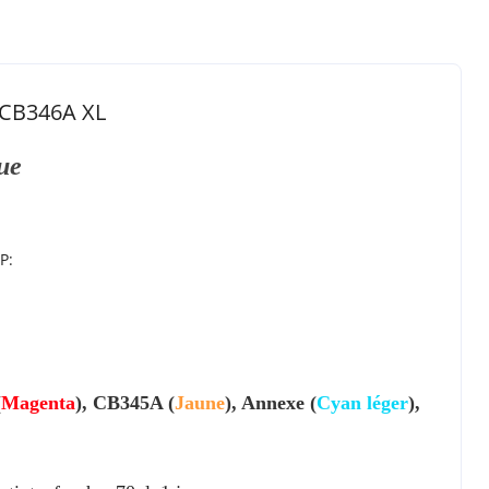
 CB346A XL
ue
P:
(
Magenta
),
CB345A
(
Jaune
),
Annexe
(
Cyan léger
),