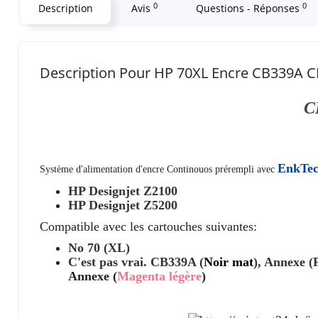
0
0
Description
Avis
Questions - Réponses
Description Pour HP 70XL Encre CB339A
C
EnkTe
Système d'alimentation d'encre Continouos
prérempli avec
HP Designjet Z2100
HP Designjet Z5200
Compatible avec les cartouches suivantes:
No 70 (XL)
C'est pas vrai.
CB339A
(
Noir mat
),
Annexe
(
Annexe
(
Magenta légère
)