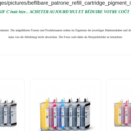
F C'était hier... ACHETER AUJOURD'HUI ET RÉDUIRE VOTRE COÛT
produziert. Die aufgeführten Firmen und Produktnamen stehen im Eigentum der jeweiligen Markeninhaber und die
kann von der Abbildung leicht abweichen. Die Fotos sind daher als Beispielsbilder zu betrachten.