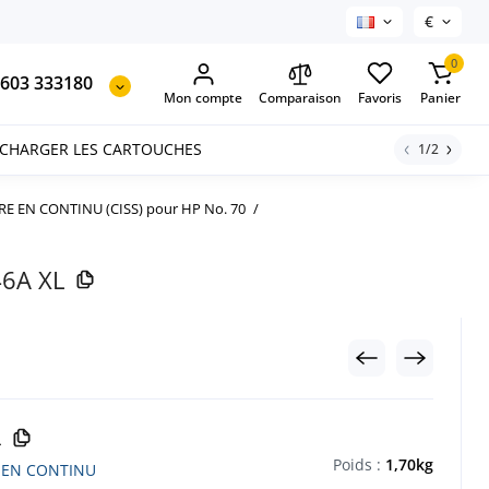
€
0
603 333180
Mon compte
Comparaison
Favoris
Panier
ECHARGER LES CARTOUCHES
1/2
E EN CONTINU (CISS) pour HP No. 70
6A XL
4
Poids :
1,70kg
 EN CONTINU