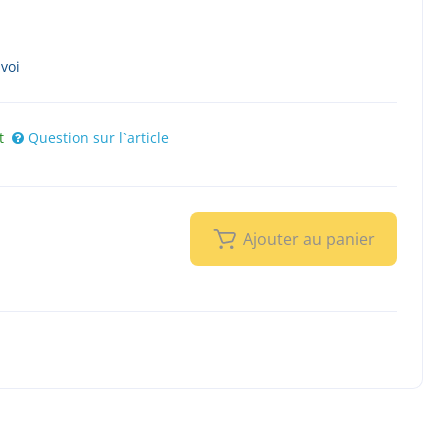
nvoi
t
Question sur l`article
Ajouter au panier