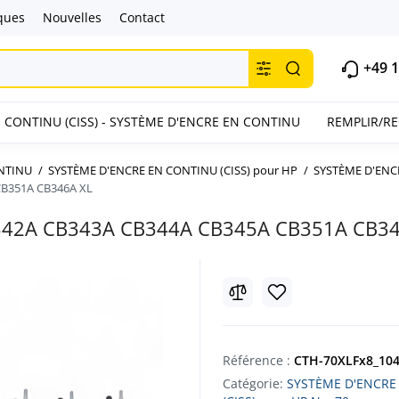
ques
Nouvelles
Contact
+49 1
 CONTINU (CISS) - SYSTÈME D'ENCRE EN CONTINU
REMPLIR/R
ONTINU
SYSTÈME D'ENCRE EN CONTINU (CISS) pour HP
SYSTÈME D'ENCR
CB351A CB346A XL
342A CB343A CB344A CB345A CB351A CB34
Référence :
CTH-70XLFx8_10
Catégorie:
SYSTÈME D'ENCRE