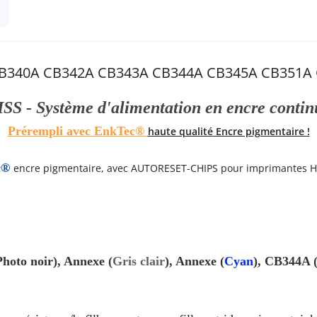
 CB340A CB342A CB343A CB344A CB345A CB351A
ISS - Système d'alimentation en encre contin
Prérempli avec
EnkTec®
haute qualité
Encre pigmentaire !
c®
encre pigmentaire, avec AUTORESET-CHIPS pour imprimantes H
Photo noir),
Annexe
(
Gris clair
),
Annexe
(
Cyan
),
CB344A