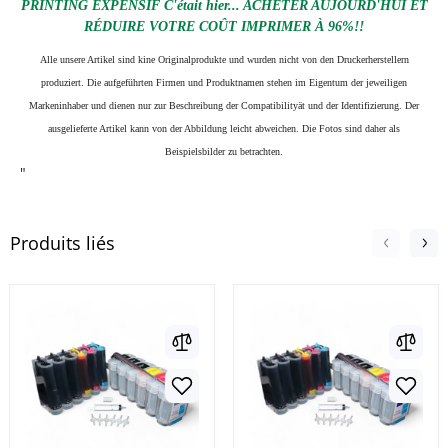
PRINTING EXPENSIF C'était hier... ACHETER AUJOURD'HUI ET
RÉDUIRE VOTRE COÛT IMPRIMER À 96%!!
Alle unsere Artikel sind kine Originalprodukte und wurden nicht von den Druckerherstellern
produziert. Die aufgeführten Firmen und Produktnamen stehen im Eigentum der jeweiligen
Markeninhaber und dienen nur zur Beschreibung der Compatibilityät und der Identifizierung.
Der
ausgelieferte Artikel kann von der Abbildung leicht abweichen. Die Fotos sind daher als
Beispielsbilder zu betrachten.
"
Produits liés