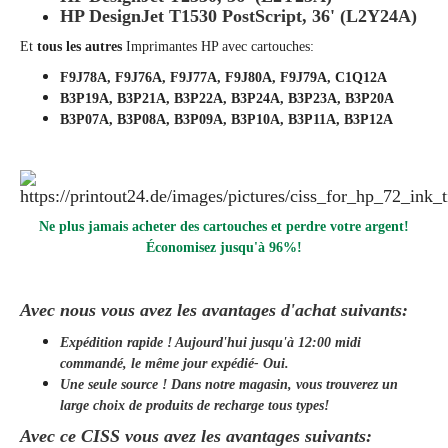
HP DesignJet T1530 PostScript, 36' (L2Y24A)
Et
tous les autres
Imprimantes HP avec cartouches:
F9J78A, F9J76A, F9J77A, F9J80A, F9J79A, C1Q12A
B3P19A, B3P21A, B3P22A, B3P24A, B3P23A, B3P20A
B3P07A, B3P08A, B3P09A, B3P10A, B3P11A, B3P12A
Ne plus jamais acheter des cartouches et perdre votre argent!
Économisez jusqu'à 96%!
Avec nous vous avez les avantages d'achat suivants:
Expédition rapide ! Aujourd'hui jusqu'à 12:00 midi
commandé, le même jour
expédié
- Oui.
Une seule source ! Dans notre magasin, vous trouverez un
large choix de produits de recharge tous types!
Avec ce CISS vous avez les avantages suivants: