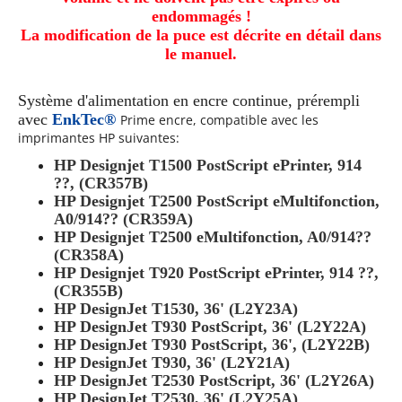
endommagés !
La modification de la puce est décrite en détail dans
le manuel.
Système d'alimentation en encre continue,
prérempli
avec
EnkTec®
Prime
encre, compatible avec les
imprimantes HP suivantes:
HP Designjet T1500 PostScript ePrinter, 914
??, (CR357B)
HP Designjet T2500 PostScript eMultifonction,
A0/914?? (CR359A)
HP Designjet T2500 eMultifonction, A0/914??
(CR358A)
HP Designjet T920 PostScript ePrinter, 914 ??,
(CR355B)
HP DesignJet T1530, 36' (L2Y23A)
HP DesignJet T930 PostScript, 36' (L2Y22A)
HP DesignJet T930 PostScript, 36', (L2Y22B)
HP DesignJet T930, 36' (L2Y21A)
HP DesignJet T2530 PostScript, 36' (L2Y26A)
HP DesignJet T2530, 36' (L2Y25A)