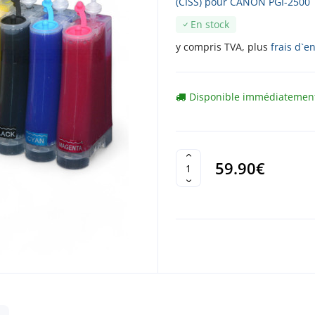
(CISS) pour CANON PGI-2500
En stock
y compris TVA, plus
frais d`e
Disponible immédiatemen
59.90€