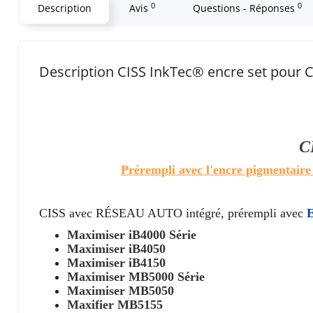
0
0
Description
Avis
Questions - Réponses
Description CISS InkTec® encre set pou
C
Prérempli avec l'encre pigmentaire
CISS avec RÉSEAU AUTO intégré, prérempli avec
Maximiser iB4000 Série
Maximiser iB4050
Maximiser iB4150
Maximiser MB5000 Série
Maximiser MB5050
Maxifier MB5155