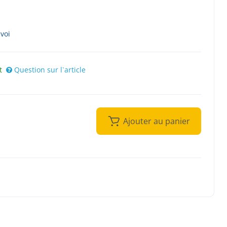
nvoi
t
Question sur l`article
Ajouter au panier