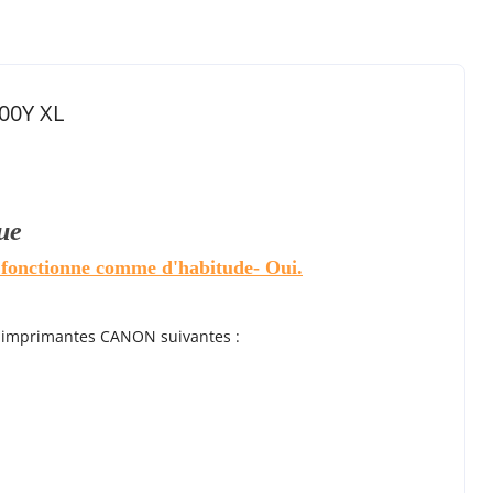
00Y XL
ue
e fonctionne comme d'habitude
- Oui.
s imprimantes CANON suivantes :