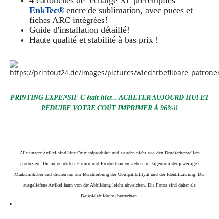
4 cartouches de recharge XL préremplies
EnkTec®
encre de sublimation, avec puces et
fiches ARC intégrées!
Guide d'installation détaillé!
Haute qualité et stabilité à bas prix !
PRINTING EXPENSIF C'était hier... ACHETER AUJOURD'HUI ET
RÉDUIRE VOTRE COÛT IMPRIMER À 96%!!
Alle unsere Artikel sind kine Originalprodukte und wurden nicht von den Druckerherstellern
produziert. Die aufgeführten Firmen und Produktnamen stehen im Eigentum der jeweiligen
Markeninhaber und dienen nur zur Beschreibung der Compatibilityät und der Identifizierung.
Der
ausgelieferte Artikel kann von der Abbildung leicht abweichen. Die Fotos sind daher als
Beispielsbilder zu betrachten.
"