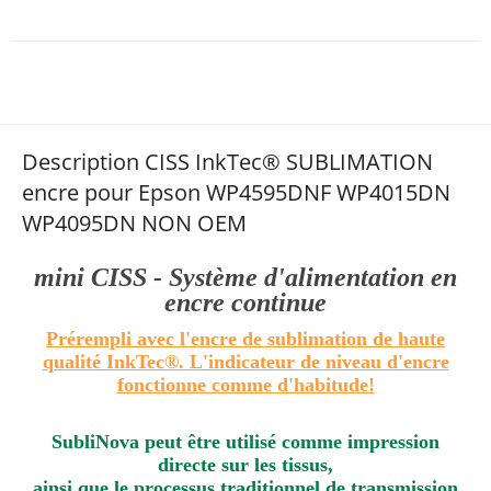
Description CISS InkTec® SUBLIMATION
encre pour Epson WP4595DNF WP4015DN
WP4095DN NON OEM
mini CISS - Système d'alimentation en
encre continue
Prérempli avec l'encre de sublimation de haute
qualité InkTec®. L'indicateur de niveau d'encre
fonctionne comme d'habitude!
SubliNova peut être utilisé comme impression
directe sur les tissus,
ainsi que le processus traditionnel de transmission