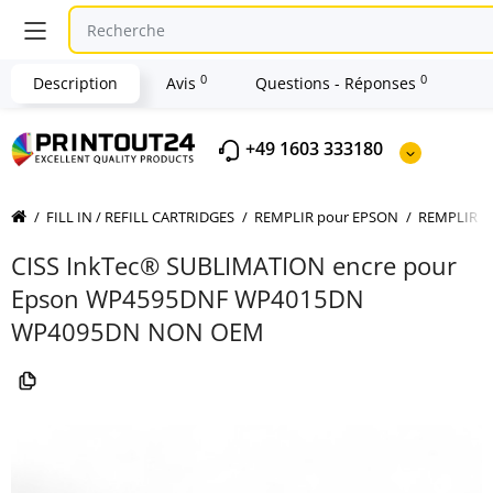
0
0
Description
Avis
Questions - Réponses
+49 1603 333180
FILL IN / REFILL CARTRIDGES
REMPLIR pour EPSON
REMPLIR p
CISS InkTec® SUBLIMATION encre pour
Epson WP4595DNF WP4015DN
WP4095DN NON OEM