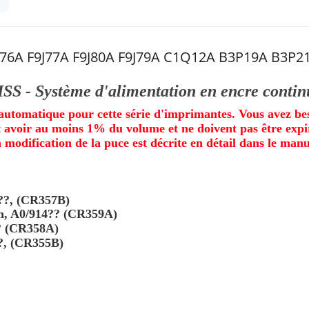
9J76A F9J77A F9J80A F9J79A C1Q12A B3P19A B3P
ISS - Système d'alimentation en encre contin
on automatique pour cette série d'imprimantes. Vous avez be
 avoir au moins 1% du volume et ne doivent pas être ex
 modification de la puce est décrite en détail dans le manu
 ??, (CR357B)
on, A0/914?? (CR359A)
?? (CR358A)
??, (CR355B)