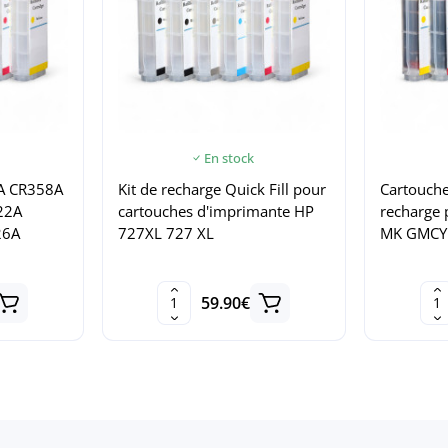
En stock
A CR358A
Kit de recharge Quick Fill pour
Cartouche
22A
cartouches d'imprimante HP
recharge
26A
727XL 727 XL
MK GMCY
59.90€