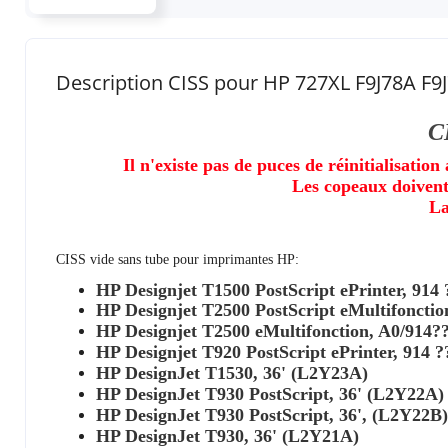
Description CISS pour HP 727XL F9J78A F
C
Il n'existe pas de puces de réinitialisati
Les copeaux doivent
La
CISS vide sans tube pour imprimantes HP:
HP Designjet T1500 PostScript ePrinter, 914
HP Designjet T2500 PostScript eMultifoncti
HP Designjet T2500 eMultifonction, A0/914
HP Designjet T920 PostScript ePrinter, 914 
HP DesignJet T1530, 36' (L2Y23A)
HP DesignJet T930 PostScript, 36' (L2Y22A)
HP DesignJet T930 PostScript, 36', (L2Y22B)
HP DesignJet T930, 36' (L2Y21A)