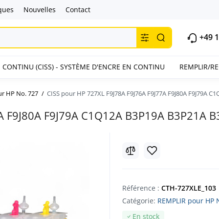
ques
Nouvelles
Contact
+49 1
 CONTINU (CISS) - SYSTÈME D'ENCRE EN CONTINU
REMPLIR/R
r HP No. 727
CISS pour HP 727XL F9J78A F9J76A F9J77A F9J80A F9J79A 
77A F9J80A F9J79A C1Q12A B3P19A B3P21A 
Référence :
CTH-727XLE_103
Catégorie:
REMPLIR pour HP 
En stock