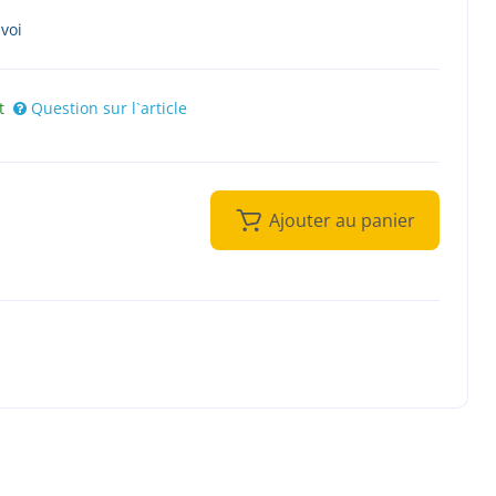
nvoi
t
Question sur l`article
Ajouter au panier