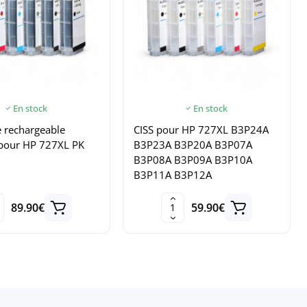
En stock
En stock
 rechargeable
CISS pour HP 727XL B3P24A
 pour HP 727XL PK
B3P23A B3P20A B3P07A
B3P08A B3P09A B3P10A
B3P11A B3P12A
89.90€
59.90€