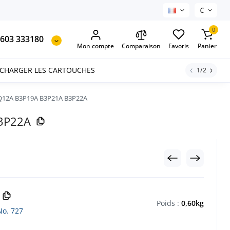
€
0
603 333180
Mon compte
Comparaison
Favoris
Panier
ECHARGER LES CARTOUCHES
1/2
C1Q12A B3P19A B3P21A B3P22A
B3P22A
Poids :
0,60kg
No. 727