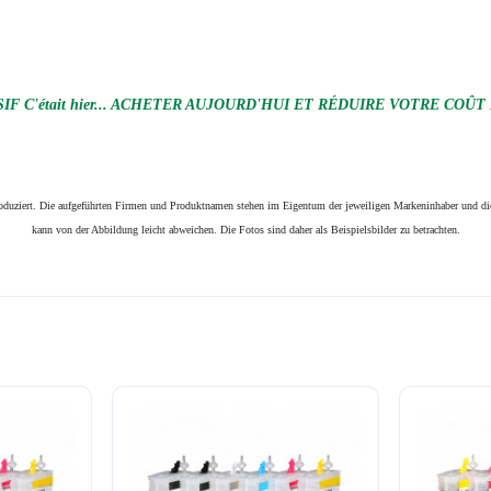
F C'était hier... ACHETER AUJOURD'HUI ET RÉDUIRE VOTRE COÛT
produziert. Die aufgeführten Firmen und Produktnamen stehen im Eigentum der jeweiligen Markeninhaber und die
kann von der Abbildung leicht abweichen. Die Fotos sind daher als Beispielsbilder zu betrachten.