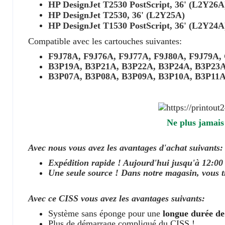
HP DesignJet T2530 PostScript, 36' (L2Y26A
HP DesignJet T2530, 36' (L2Y25A)
HP DesignJet T1530 PostScript, 36' (L2Y24A
Compatible avec les cartouches suivantes:
F9J78A, F9J76A, F9J77A, F9J80A, F9J79A
B3P19A, B3P21A, B3P22A, B3P24A, B3P23
B3P07A, B3P08A, B3P09A, B3P10A, B3P11
Ne plus jamais
Avec nous vous avez les avantages d'achat suivants:
Expédition rapide ! Aujourd'hui jusqu'à 12:0
Une seule source ! Dans notre magasin, vous tr
Avec ce CISS vous avez les avantages suivants:
Système sans éponge pour une
longue durée de
Plus de démarrage compliqué du CISS !