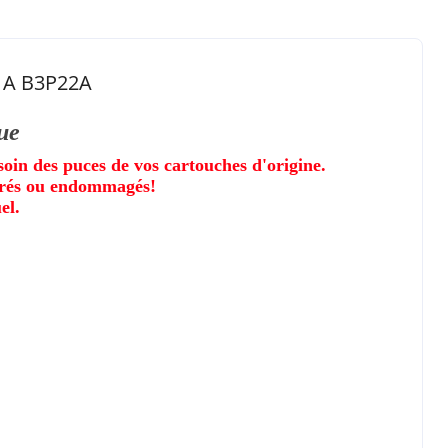
21A B3P22A
ue
soin des puces de vos cartouches d'origine.
pirés ou endommagés!
el.