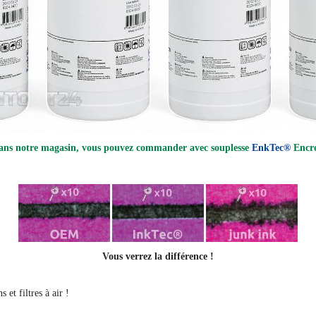
ans notre magasin, vous pouvez commander avec souplesse
EnkTec®
Encre
Vous verrez la différence !
 et filtres à air !