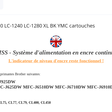
20 LC-1240 LC-1280 XL BK YMC cartouches
ISS - Système d'alimentation en encre contin
L'indicateur de niveau d'encre reste fonctionnel !
mprimantes Brother suivantes:
-J925DW
FC-J625DW MFC-J6510DW MFC-J6710DW MFC-J691
CL75, CL77, CL79, CL400, CL450