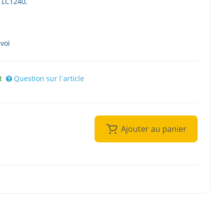
 LC1240,
nvoi
t
Question sur l`article
Ajouter au panier