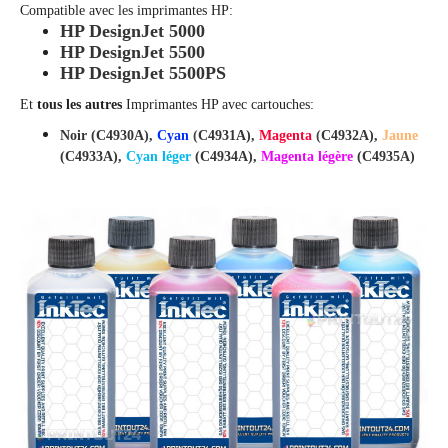
Compatible avec les imprimantes HP:
HP DesignJet 5000
HP DesignJet 5500
HP DesignJet 5500PS
Et
tous les autres
Imprimantes HP avec cartouches:
Noir (C4930A),
Cyan
(
C4931A),
Magenta
(
C4932A),
Jaune
(C4933A),
Cyan léger
(C4934A),
Magenta légère
(C4935A)