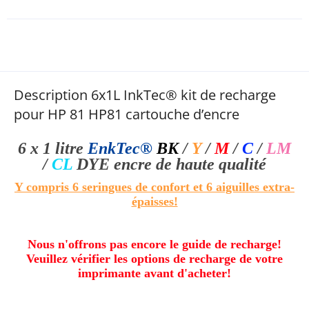
Description 6x1L InkTec® kit de recharge
pour HP 81 HP81 cartouche d’encre
6 x 1 litre
EnkTec®
BK
/
Y
/
M
/
C
/
LM
/
CL
DYE
encre de haute qualité
Y compris 6 seringues de confort et 6 aiguilles extra-
épaisses!
Nous n'offrons pas encore le guide de recharge!
Veuillez vérifier les options de recharge de votre
imprimante avant d'acheter!