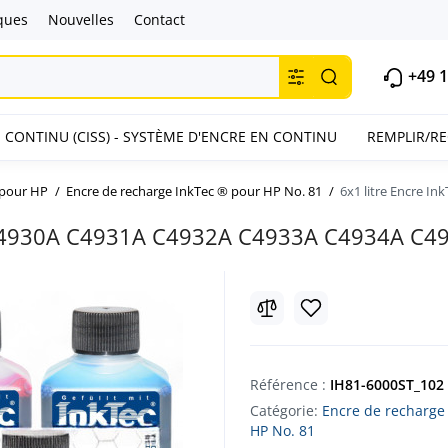
ques
Nouvelles
Contact
+49 1
 CONTINU (CISS) - SYSTÈME D'ENCRE EN CONTINU
REMPLIR/R
 pour HP
Encre de recharge InkTec ® pour HP No. 81
6x1 litre Encre 
r C4930A C4931A C4932A C4933A C4934A C4
Référence :
IH81-6000ST_102
Catégorie:
Encre de recharge
HP No. 81