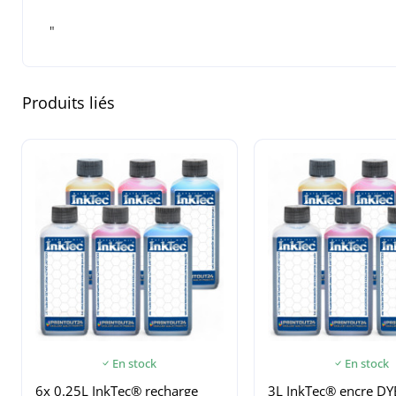
"
Produits liés
En stock
En stock
6x 0.25L InkTec® recharge
3L InkTec® encre DY