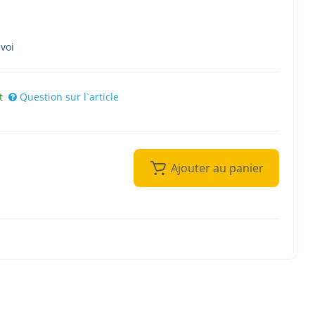
nvoi
t
Question sur l`article
Ajouter au panier