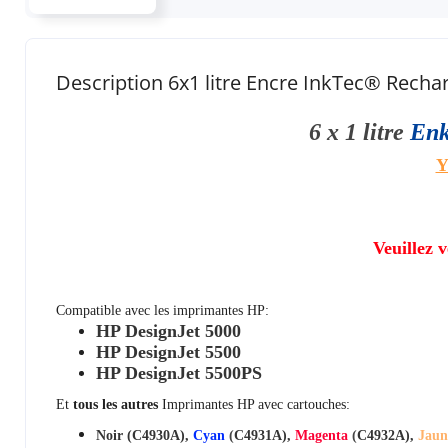
Description 6x1 litre Encre InkTec® Re
6 x 1 litre
En
Y
Veuillez 
Compatible avec les imprimantes HP:
HP DesignJet 5000
HP DesignJet 5500
HP DesignJet 5500PS
Et
tous les autres
Imprimantes HP avec cartouches:
Noir (C4930A),
Cyan
(
C4931A),
Magenta
(
C4932A),
Jau