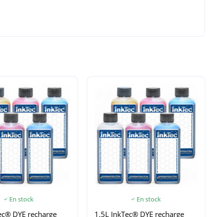
En stock
En stock
ec® DYE recharge
1.5L InkTec® DYE recharge