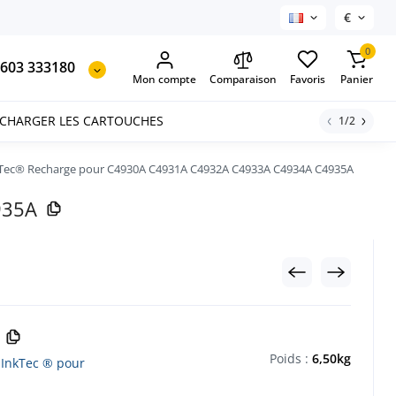
€
0
603 333180
Mon compte
Comparaison
Favoris
Panier
ECHARGER LES CARTOUCHES
1/2
InkTec® Recharge pour C4930A C4931A C4932A C4933A C4934A C4935A
935A
Poids :
6,50kg
 InkTec ® pour