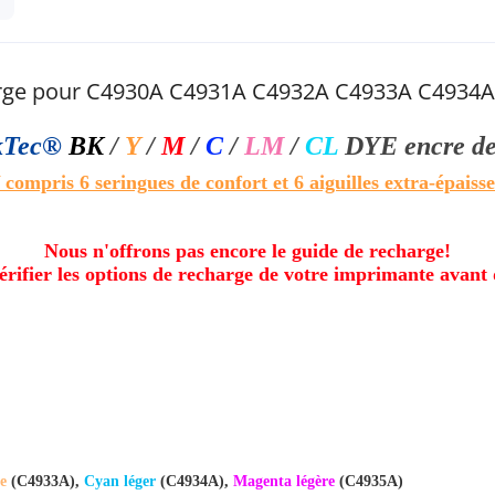
charge pour C4930A C4931A C4932A C4933A C4934
kTec®
BK
/
Y
/
M
/
C
/
LM
/
CL
DYE
encre de
 compris 6 seringues de confort et 6 aiguilles extra-épaisse
Nous n'offrons pas encore le guide de recharge!
vérifier les options de recharge de votre imprimante avant 
ne
(C4933A),
Cyan léger
(C4934A),
Magenta légère
(C4935A)