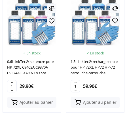
En stock
En stock
0.6L InkTec® set encre pour
1.5L Inktec® recharge encre
HP 72XL C9403A C9370A
pour HP 72XL HP72 HP-72
C9374A C9371A C9372A
cartouche cartouche
C9373A
29.90€
59.90€
Ajouter au panier
Ajouter au panier