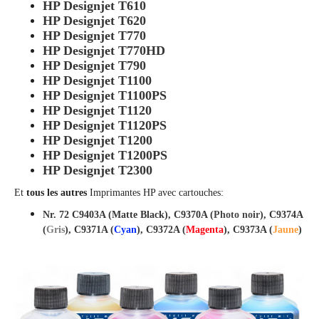
HP Designjet T610
HP Designjet T620
HP Designjet T770
HP Designjet T770HD
HP Designjet T790
HP Designjet T1100
HP Designjet T1100PS
HP Designjet T1120
HP Designjet T1120PS
HP Designjet T1200
HP Designjet T1200PS
HP Designjet T2300
Et
tous les autres
Imprimantes HP avec cartouches:
Nr. 72 C9403A (Matte Black), C9370A (
Photo noir
), C9374A
(
Gris
), C9371A (
Cyan
), C9372A (
Magenta
), C9373A (
Jaune
)