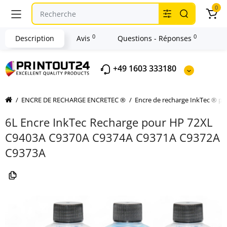
0
0
0
Description
Avis
Questions - Réponses
+49 1603 333180
ENCRE DE RECHARGE ENCRETEC ®
Encre de recharge InkTec ® p
6L Encre InkTec Recharge pour HP 72XL
C9403A C9370A C9374A C9371A C9372A
C9373A