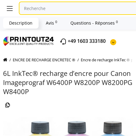
0
0
Description
Avis
Questions - Réponses
+49 1603 333180
ENCRE DE RECHARGE ENCRETEC ®
Encre de recharge InkTec ® 
6L InkTec® recharge d’encre pour Canon
Imageprograf W6400P W8200P W8200PG
W8400P