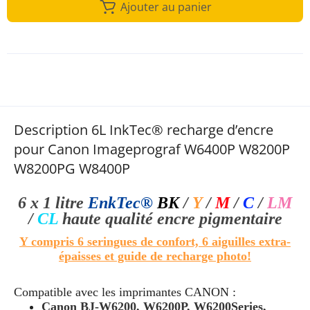
Ajouter au panier
Description 6L InkTec® recharge d’encre
pour Canon Imageprograf W6400P W8200P
W8200PG W8400P
6 x 1 litre
EnkTec®
BK
/
Y
/
M
/
C
/
LM
/
CL
haute qualité
encre pigmentaire
Y compris 6 seringues de confort, 6 aiguilles extra-
épaisses et guide de recharge photo!
Compatible avec les imprimantes CANON :
Canon BJ-W6200, W6200P, W6200Series,