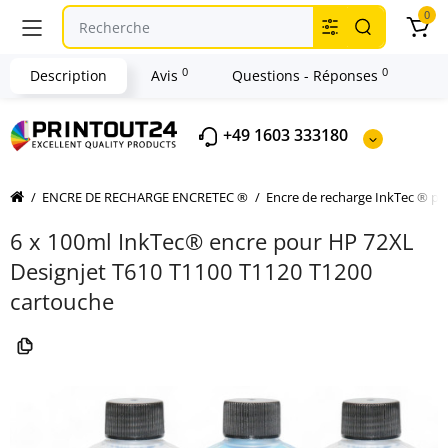
0
0
0
Description
Avis
Questions - Réponses
+49 1603 333180
ENCRE DE RECHARGE ENCRETEC ®
Encre de recharge InkTec ® p
6 x 100ml InkTec® encre pour HP 72XL
Designjet T610 T1100 T1120 T1200
cartouche