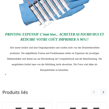
PRINTING EXPENSIF C'était hier... ACHETER AUJOURD'HUI ET
RÉDUIRE VOTRE COÛT IMPRIMER À 96%!!
Alle unsere Artikel sind kine Originalprodukte und wurden nicht von den Druckerherstellern
produziert. Die aufgeführten Firmen und Produktnamen stehen im Eigentum der jeweiligen
Markeninhaber und dienen nur zur Beschreibung der Compatibilityät und der Identifizierung.
Der
ausgelieferte Artikel kann von der Abbildung leicht abweichen. Die Fotos sind daher als
Beispielsbilder zu betrachten.
"
Produits liés