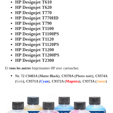
HP Designjet T610
HP Designjet T620
HP Designjet T770
HP Designjet T770HD
HP Designjet T790
HP Designjet T1100
HP Designjet T1100PS
HP Designjet T1120
HP Designjet T1120PS
HP Designjet T1200
HP Designjet T1200PS
HP Designjet T2300
Et
tous les autres
Imprimantes HP avec cartouches:
Nr. 72 C9403A (Matte Black), C9370A (
Photo noir
), C9374A
(
Gris
), C9371A (
Cyan
), C9372A (
Magenta
), C9373A (
Jaune
)