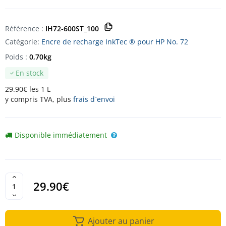
Référence :
IH72-600ST_100
Catégorie:
Encre de recharge InkTec ® pour HP No. 72
Poids :
0,70kg
En stock
29.90€ les 1 L
y compris TVA, plus
frais d`envoi
Disponible immédiatement
29.90€
Ajouter au panier