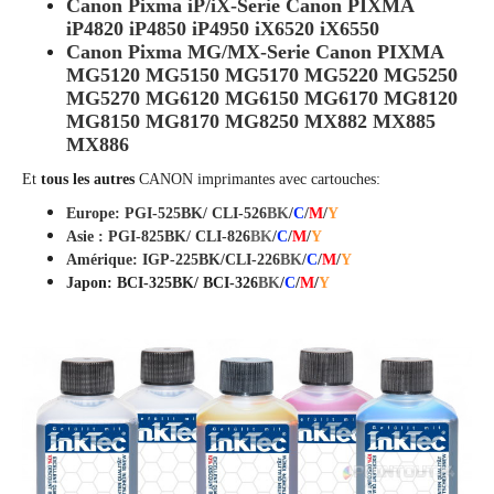
Canon Pixma iP/iX-Serie Canon PIXMA
iP4820 iP4850 iP4950 iX6520 iX6550
Canon Pixma MG/MX-Serie Canon PIXMA
MG5120 MG5150 MG5170 MG5220 MG5250
MG5270 MG6120 MG6150 MG6170 MG8120
MG8150 MG8170 MG8250 MX882 MX885
MX886
Et
tous les autres
CANON
imprimantes avec cartouches:
Europe: PGI-525BK/ CLI-526
BK
/
C
/
M
/
Y
Asie : PGI-825BK/ CLI-82
6
BK
/
C
/
M
/
Y
Amérique: IGP-225BK/CLI-226
BK
/
C
/
M
/
Y
Japon: BCI-325BK/ BCI-326
BK
/
C
/
M
/
Y