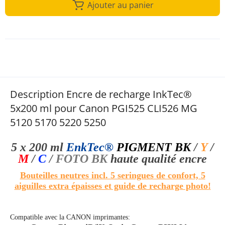
Ajouter au panier
Description Encre de recharge InkTec®
5x200 ml pour Canon PGI525 CLI526 MG
5120 5170 5220 5250
5 x 200 ml
EnkTec®
PIGMENT BK
/
Y
/
M
/
C
/
FOTO BK
haute qualité
encre
Bouteilles neutres incl. 5 seringues de confort, 5
aiguilles extra épaisses et guide de recharge photo!
Compatible avec la
CANON
imprimantes: