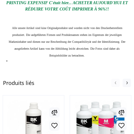
PRINTING EXPENSIF C'était hier... ACHETER AUJOURD'HUI ET
RÉDUIRE VOTRE COÛT IMPRIMER À 96%!!
Alle unsere Artikel sind kine Originalprodukte und wurden nicht von den Druckerherstellern
produziert. Die aufgeführten Firmen und Produktnamen stehen im Eigentum der jeweiligen
Markeninhaber und dienen nur zur Beschreibung der Compatibilityät und der Identifizierung.
Der
ausgelieferte Artikel kann von der Abbildung leicht abweichen. Die Fotos sind daher als
Beispielsbilder zu betrachten.
"
Produits liés