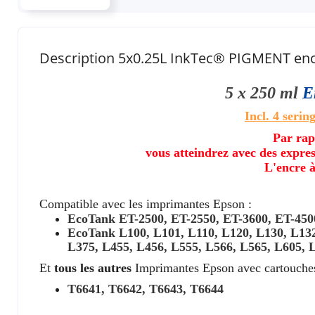
Description 5x0.25L InkTec® PIGMENT enc
5 x 250 ml
E
Incl. 4 serin
Par rap
vous atteindrez avec des expre
L'encre à
Compatible avec les imprimantes Epson :
EcoTank ET-2500, ET-2550, ET-3600, ET-450
EcoTank L100, L101, L110, L120, L130, L132
L375, L455, L456, L555, L566, L565, L605, 
Et
tous les autres
Imprimantes Epson avec cartouche
T6641, T6642, T6643, T6644