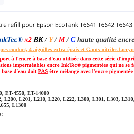
re refill pour Epson EcoTank T6641 T6642 T6643
nkTec®
x2
BK
/
Y
/
M
/
C
haute qualité
encr
gues confort, 4 aiguilles extra-épais et
Gants nitriles lacry
port à l'encre à base d'eau utilisée dans cette série d'impr
ssions imperméables encre InkTec® pigmentées qui ne se f
 base d'eau doit
PAS
être mélangé avec l'encre pigmentée
0, ET-4550, ET-14000
, L200, L201, L210, L220, L222, L300, L301, L303, L310,
L655, L1300
s: