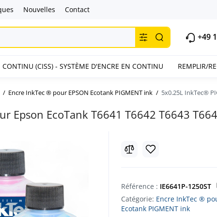
ques
Nouvelles
Contact
+49 1
 CONTINU (CISS) - SYSTÈME D'ENCRE EN CONTINU
REMPLIR/R
Encre InkTec ® pour EPSON Ecotank PIGMENT ink
5x0.25L InkTec® PI
pour Epson EcoTank T6641 T6642 T6643 T66
Référence :
IE6641P-1250ST
Catégorie:
Encre InkTec ® p
Ecotank PIGMENT ink