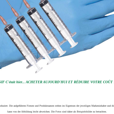
F C'était hier... ACHETER AUJOURD'HUI ET RÉDUIRE VOTRE COÛT
produziert. Die aufgeführten Firmen und Produktnamen stehen im Eigentum der jeweiligen Markeninhaber und die
kann von der Abbildung leicht abweichen. Die Fotos sind daher als Beispielsbilder zu betrachten.