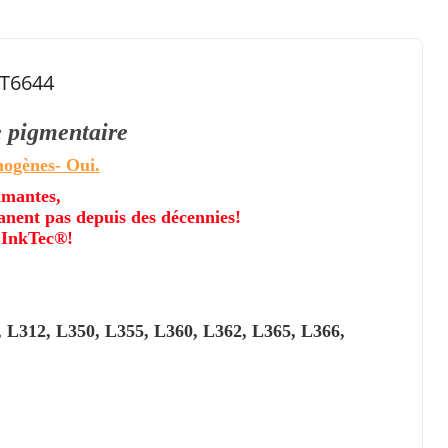
 T6644
e pigmentaire
mogènes
- Oui.
imantes,
anent pas depuis des décennies!
 InkTec®!
 L312, L350, L355, L360, L362, L365, L366,