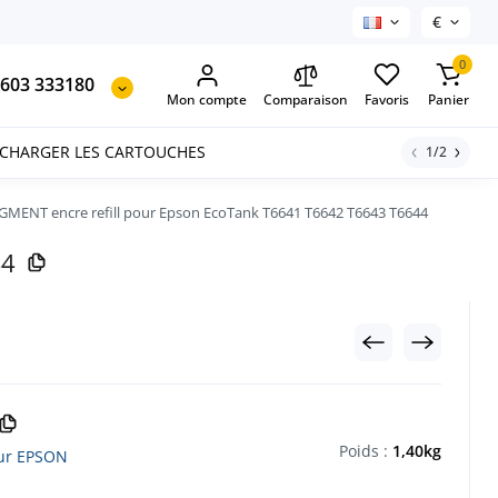
€
0
603 333180
Mon compte
Comparaison
Favoris
Panier
ECHARGER LES CARTOUCHES
1/2
GMENT encre refill pour Epson EcoTank T6641 T6642 T6643 T6644
44
Poids :
1,40kg
our EPSON