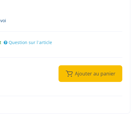
nvoi
t
Question sur l`article
Ajouter au panier