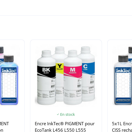
En stock
MENT
Encre InkTec® PIGMENT pour
5x1L Enc
on
EcoTank L456 L550 L555
CISS rech