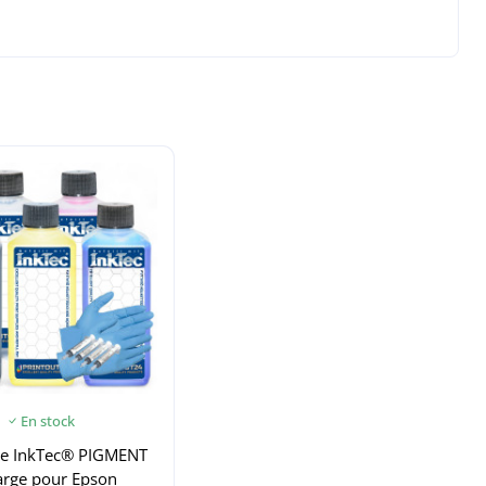
En stock
re InkTec® PIGMENT
arge pour Epson