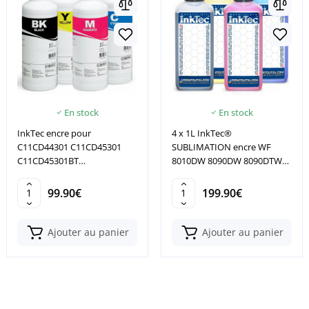
En stock
En stock
InkTec encre pour
4 x 1L InkTec®
C11CD44301 C11CD45301
SUBLIMATION encre WF
C11CD45301BT
8010DW 8090DW 8090DTW
C11CD45301BP C11CD45301
8090DWF 8090D3TWC
99.90€
199.90€
Ajouter au panier
Ajouter au panier