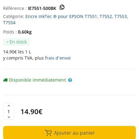
Référence :
IE7551-500BK
Catégorie:
Encre InkTec ® pour EPSON T7551, T7552, T7553,
T7554
Poids :
0,60kg
En stock
14.90€ les 1 L
y compris TVA, plus
frais d`envoi
Disponible immédiatement
14.90€
Ajouter au panier