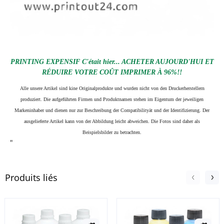
PRINTING EXPENSIF C'était hier... ACHETER AUJOURD'HUI ET
RÉDUIRE VOTRE COÛT IMPRIMER À 96%!!
Alle unsere Artikel sind kine Originalprodukte und wurden nicht von den Druckerherstellern
produziert. Die aufgeführten Firmen und Produktnamen stehen im Eigentum der jeweiligen
Markeninhaber und dienen nur zur Beschreibung der Compatibilityät und der Identifizierung.
Der
ausgelieferte Artikel kann von der Abbildung leicht abweichen. Die Fotos sind daher als
Beispielsbilder zu betrachten.
"
Produits liés