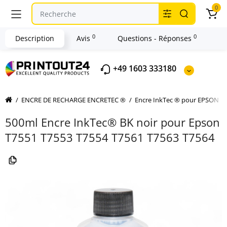
0
0
0
Description
Avis
Questions - Réponses
+49 1603 333180
ENCRE DE RECHARGE ENCRETEC ®
Encre InkTec ® pour EPSON
500ml Encre InkTec® BK noir pour Epson
T7551 T7553 T7554 T7561 T7563 T7564