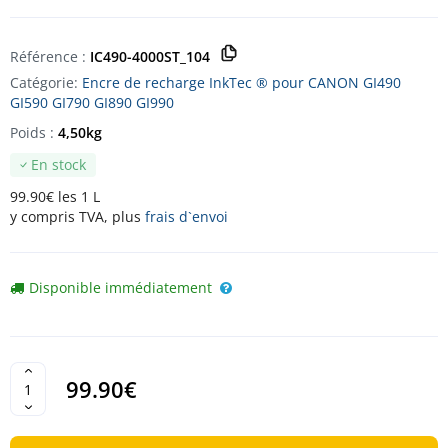
Référence :
IC490-4000ST_104
Catégorie:
Encre de recharge InkTec ® pour CANON GI490
GI590 GI790 GI890 GI990
Poids :
4,50kg
En stock
99.90€ les 1 L
y compris TVA, plus
frais d`envoi
Disponible immédiatement
99.90€