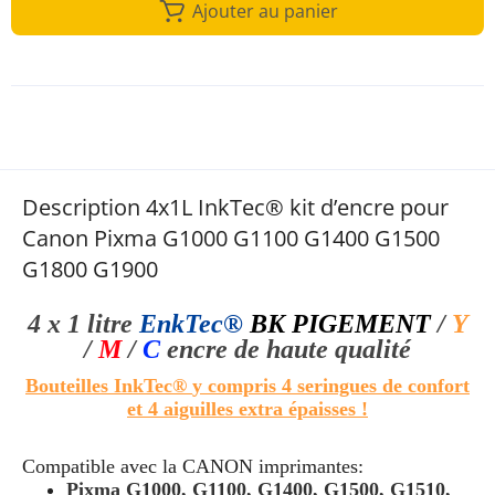
Ajouter au panier
Description 4x1L InkTec® kit d’encre pour
Canon Pixma G1000 G1100 G1400 G1500
G1800 G1900
4 x 1 litre
EnkTec®
BK
PIGEMENT
/
Y
/
M
/
C
encre de haute qualité
Bouteilles InkTec®
y compris 4 seringues de confort
et 4 aiguilles extra épaisses !
Compatible avec la
CANON
imprimantes:
Pixma G1000, G1100, G1400, G1500, G1510,