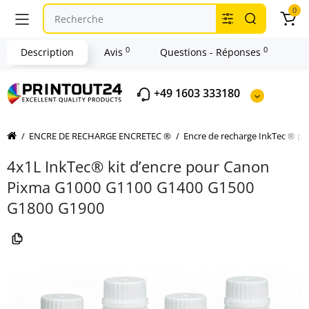
0
0
0
Description
Avis
Questions - Réponses
+49 1603 333180
ENCRE DE RECHARGE ENCRETEC ®
Encre de recharge InkTec ® 
4x1L InkTec® kit d’encre pour Canon
Pixma G1000 G1100 G1400 G1500
G1800 G1900