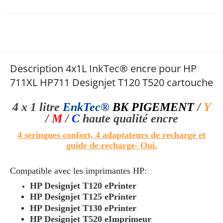
Description 4x1L InkTec® encre pour HP
711XL HP711 Designjet T120 T520 cartouche
4 x 1 litre
EnkTec®
BK
PIGEMENT
/
Y
/
M
/
C
haute qualité
encre
4 seringues confort, 4 adaptateurs de recharge et
guide de recharge
- Oui.
Compatible avec les imprimantes HP:
HP Designjet T120 ePrinter
HP Designjet T125 ePrinter
HP Designjet T130 ePrinter
HP Designjet T520 eImprimeur