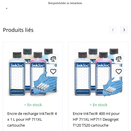
Beispielsbilder zu betrachten.
"
Produits liés
En stock
En stock
Encre de recharge InkTec® 4
Encre InkTec® 400 ml pour
x 1 L pour HP 711XL
HP 711XL HP711 Designjet
cartouche
T120 T520 cartouche