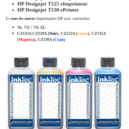
HP Designjet T525 eImprimeur
HP Designjet T530 ePrinter
Et
tous les autres
Imprimantes HP avec cartouches:
Nr.
711
/
711
XL
CZ133A CZ129A (
Noir
), CZ132A (
Jaune
), CZ131A
(
Magenta
), CZ130A (
Cyan
)