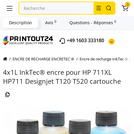
0
0
0
Description
Avis
Questions - Réponses
+49 1603 333180
ENCRE DE RECHARGE ENCRETEC ®
Encre de recharge InkTec ® p
4x1L InkTec® encre pour HP 711XL
HP711 Designjet T120 T520 cartouche