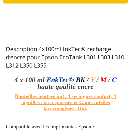
Description 4x100ml InkTec® recharge
d’encre pour Epson EcoTank L301 L303 L310
L312 L350 L355
4 x 100 ml
EnkTec®
BK
/
Y
/
M
/
C
haute qualité
encre
Bouteilles neutres incl. 4 seringues confort, 4
aiguilles extra épaisses et
Gants nitriles
lacrymogènes
- Oui.
Compatible avec les imprimantes Epson :