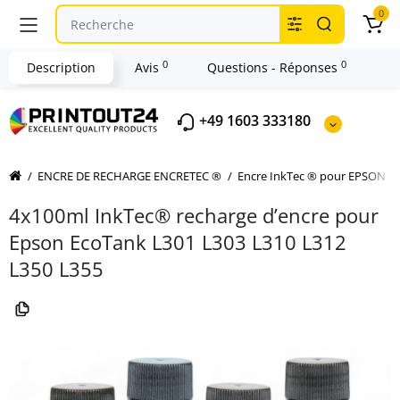
0
0
0
Description
Avis
Questions - Réponses
+49 1603 333180
ENCRE DE RECHARGE ENCRETEC ®
Encre InkTec ® pour EPSON
4x100ml InkTec® recharge d’encre pour
Epson EcoTank L301 L303 L310 L312
L350 L355