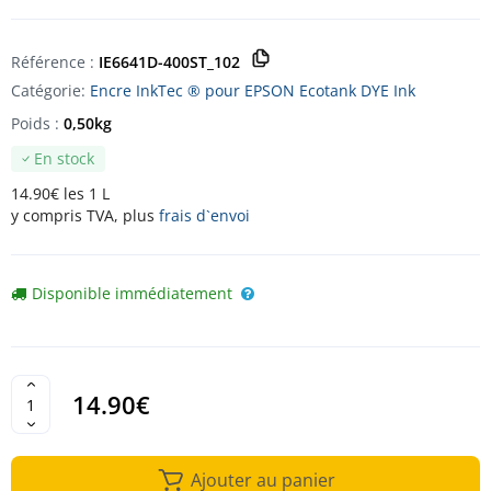
Référence :
IE6641D-400ST_102
Catégorie:
Encre InkTec ® pour EPSON Ecotank DYE Ink
Poids :
0,50kg
En stock
14.90€ les 1 L
y compris TVA, plus
frais d`envoi
Disponible immédiatement
14.90€
Ajouter au panier