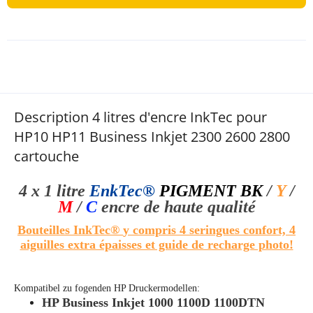
Description 4 litres d'encre InkTec pour
HP10 HP11 Business Inkjet 2300 2600 2800
cartouche
4 x 1 litre
EnkTec®
PIGMENT BK
/
Y
/
M
/
C
encre de haute qualité
Bouteilles InkTec®
y compris 4 seringues confort, 4
aiguilles extra épaisses et guide de recharge photo!
Kompatibel zu fogenden HP Druckermodellen:
HP Business Inkjet 1000 1100D 1100DTN