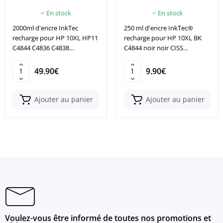
En stock
En stock
2000ml d'encre InkTec
250 ml d'encre InkTec®
recharge pour HP 10XL HP11
recharge pour HP 10XL BK
C4844 C4836 C4838
C4844 noir noir CISS
cartouche
cartouche
49.90€
9.90€
Ajouter au panier
Ajouter au panier
Voulez-vous être informé de toutes nos promotions et