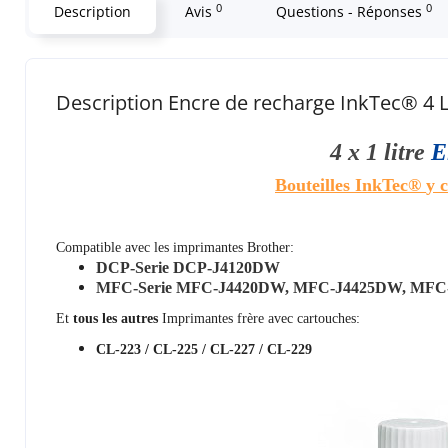
0
0
Description
Avis
Questions - Réponses
Description Encre de recharge InkTec® 4 
4 x 1 litre
E
Bouteilles InkTec®
y 
Compatible avec les imprimantes Brother:
DCP-Serie DCP-J4120DW
MFC-Serie MFC-J4420DW, MFC-J4425DW, MFC
Et
tous les autres
Imprimantes frère avec cartouches:
CL-223 / CL-225 / CL-227 / CL-229