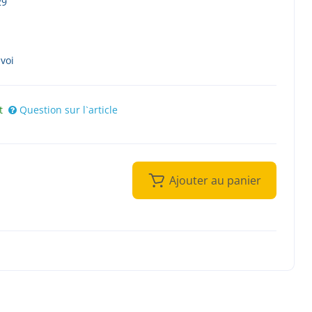
29
nvoi
t
Question sur l`article
Ajouter au panier