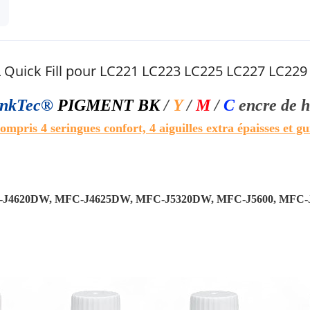
L Quick Fill pour LC221 LC223 LC225 LC227 LC229
nkTec®
PIGMENT BK
/
Y
/
M
/
C
encre de h
compris 4 seringues confort, 4 aiguilles extra épaisses et g
-J4620DW, MFC-J4625DW, MFC-J5320DW, MFC-J5600, MFC