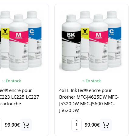
En stock
En stock
Tec® encre pour
4x1L InkTec® encre pour
LC223 LC225 LC227
Brother MFC-J4625DW MFC-
 cartouche
J5320DW MFC-J5600 MFC-
J5620DW
99.90€
99.90€