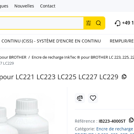
ques
Nouvelles
Contact
+49 1
 CONTINU (CISS) - SYSTÈME D'ENCRE EN CONTINU
REMPLIR/R
® pour BROTHER
Encre de recharge InkTec ® pour BROTHER LC 223, 225, 22
27 LC229
ll pour LC221 LC223 LC225 LC227 LC229
Référence :
IB223-4000ST
Catégorie:
Encre de recharge