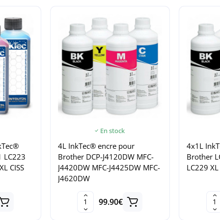
En stock
nkTec®
4L InkTec® encre pour
4x1L Ink
21 LC223
Brother DCP-J4120DW MFC-
Brother 
XL CISS
J4420DW MFC-J4425DW MFC-
LC229 XL
J4620DW
99.90€