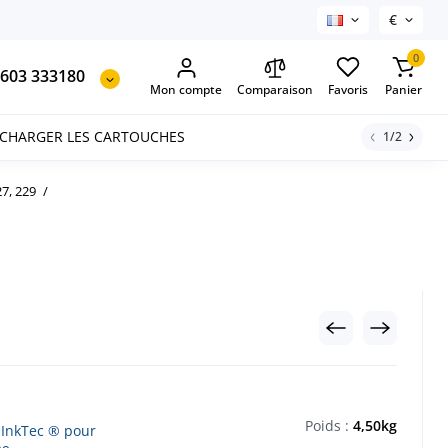
€
0
603 333180
Mon compte
Comparaison
Favoris
Panier
ECHARGER LES CARTOUCHES
1/2
7, 229
Poids :
4,50kg
 InkTec ® pour