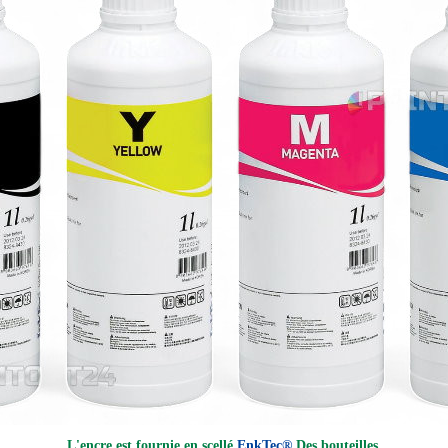
L'encre est fournie en scellé
EnkTec®
Des bouteilles.