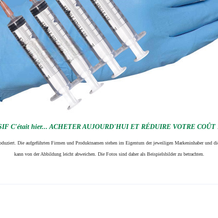
F C'était hier... ACHETER AUJOURD'HUI ET RÉDUIRE VOTRE COÛT
produziert. Die aufgeführten Firmen und Produktnamen stehen im Eigentum der jeweiligen Markeninhaber und die
kann von der Abbildung leicht abweichen. Die Fotos sind daher als Beispielsbilder zu betrachten.