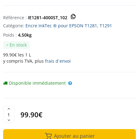
Référence :
IE1281-4000ST_102
Catégorie:
Encre InkTec ® pour EPSON T1281, T1291
Poids :
4,50kg
En stock
99.90€ les 1 L
y compris TVA, plus
frais d`envoi
Disponible immédiatement
99.90€
Ajouter au panier