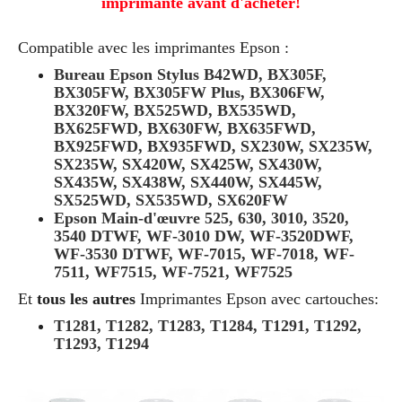
imprimante avant d'acheter!
Compatible avec les imprimantes Epson :
Bureau Epson Stylus B42WD, BX305F,
BX305FW, BX305FW Plus, BX306FW,
BX320FW, BX525WD, BX535WD,
BX625FWD, BX630FW, BX635FWD,
BX925FWD, BX935FWD, SX230W, SX235W,
SX235W, SX420W, SX425W, SX430W,
SX435W, SX438W, SX440W, SX445W,
SX525WD, SX535WD, SX620FW
Epson Main-d'œuvre 525, 630, 3010, 3520,
3540 DTWF, WF-3010 DW, WF-3520DWF,
WF-3530 DTWF, WF-7015, WF-7018, WF-
7511, WF7515, WF-7521, WF7525
Et
tous les autres
Imprimantes Epson avec cartouches:
T1281, T1282, T1283, T1284, T1291, T1292,
T1293, T1294