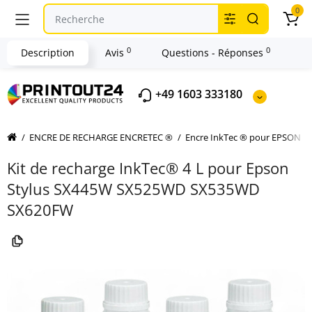
0
0
0
Description
Avis
Questions - Réponses
+49 1603 333180
ENCRE DE RECHARGE ENCRETEC ®
Encre InkTec ® pour EPSON
Kit de recharge InkTec® 4 L pour Epson
Stylus SX445W SX525WD SX535WD
SX620FW