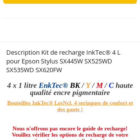
Description Kit de recharge InkTec® 4 L
pour Epson Stylus SX445W SX525WD
SX535WD SX620FW
4 x 1 litre
EnkTec®
BK
/
Y
/
M
/
C
haute
qualité
encre pigmentaire
Bouteilles InkTec®
Les
Ncl. 4 seringues de confort
et
des gants !
Nous n'offrons pas encore le guide de recharge!
Veuillez vérifier les options de recharge de votre