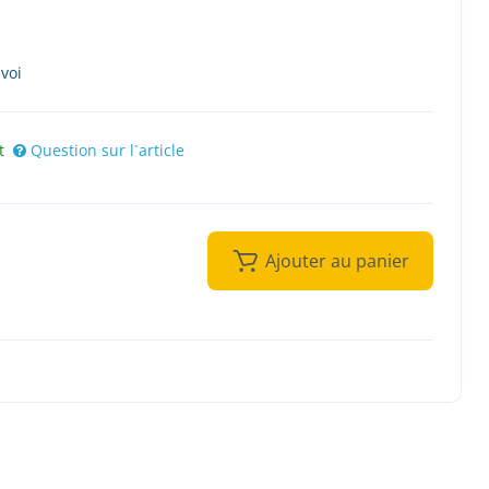
nvoi
t
Question sur l`article
Ajouter au panier