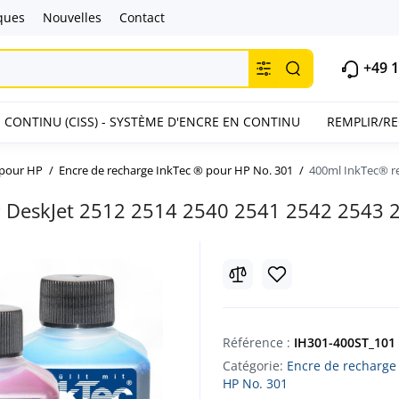
ques
Nouvelles
Contact
+49 1
 CONTINU (CISS) - SYSTÈME D'ENCRE EN CONTINU
REMPLIR/R
 pour HP
Encre de recharge InkTec ® pour HP No. 301
400ml InkTec® re
P DeskJet 2512 2514 2540 2541 2542 2543 
Référence :
IH301-400ST_101
Catégorie:
Encre de recharge
HP No. 301