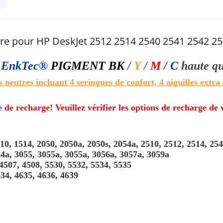
re pour HP DeskJet 2512 2514 2540 2541 2542 2
l
EnkTec®
PIGMENT BK
/
Y
/
M
/
C
haute q
s neutres incluant 4 seringues de confort, 4 aiguilles extra 
e de recharge! Veuillez vérifier les options de recharge de
0, 1514, 2050, 2050a, 2050s, 2054a, 2510, 2512, 2514, 254
54a, 3055, 3055a, 3055a, 3056a, 3057a, 3059a
4507, 4508, 5530, 5532, 5534, 5535
634, 4635, 4636, 4639