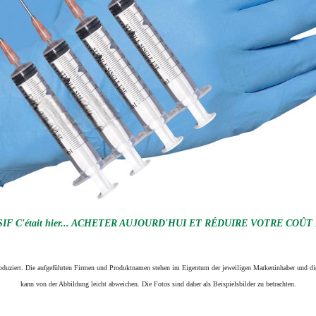
F C'était hier... ACHETER AUJOURD'HUI ET RÉDUIRE VOTRE COÛT
produziert. Die aufgeführten Firmen und Produktnamen stehen im Eigentum der jeweiligen Markeninhaber und die
kann von der Abbildung leicht abweichen. Die Fotos sind daher als Beispielsbilder zu betrachten.