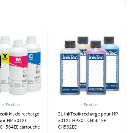
En stock
En stock
ec® kit de recharge
2L InkTec® recharge pour HP
pour HP 301XL
301XL HP301 CH561EE
CH564EE cartouche
CH562EE