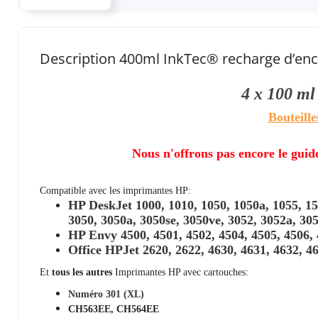
Description 400ml InkTec® recharge d’enc
4 x 100 m
Bouteille
Nous n'offrons pas encore le guid
Compatible avec les imprimantes HP:
HP DeskJet 1000, 1010, 1050, 1050a, 1055, 151
3050, 3050a, 3050se, 3050ve, 3052, 3052a, 30
HP Envy 4500, 4501, 4502, 4504, 4505, 4506, 
Office HPJet 2620, 2622, 4630, 4631, 4632, 4
Et
tous les autres
Imprimantes HP avec cartouches:
Numéro 301 (XL)
CH563EE, CH564EE