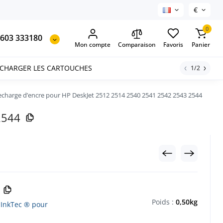
€
0
603 333180
Mon compte
Comparaison
Favoris
Panier
ECHARGER LES CARTOUCHES
1/2
charge d’encre pour HP DeskJet 2512 2514 2540 2541 2542 2543 2544
2544
Poids :
0,50kg
 InkTec ® pour