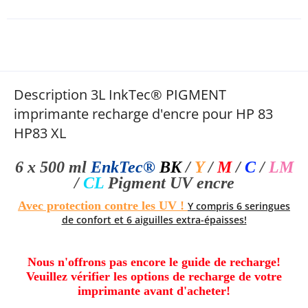
Description 3L InkTec® PIGMENT
imprimante recharge d'encre pour HP 83
HP83 XL
6 x 500 ml
EnkTec®
BK
/
Y
/
M
/
C
/
LM
/
CL
Pigment UV
encre
Avec protection contre les UV !
Y compris 6 seringues
de confort et 6 aiguilles extra-épaisses!
Nous n'offrons pas encore le guide de recharge!
Veuillez vérifier les options de recharge de votre
imprimante avant d'acheter!