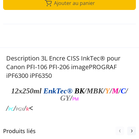
Ajouter au panier
Description 3L Encre CISS InkTec® pour
Canon PFI-106 PFI-206 imagePROGRAF
iPF6300 iPF6350
12x250ml
EnkTec®
BK
/MBK
/
Y
/
M
/
C
/
GY
/
PM
/
/
/
<
PC
PGY
R
Produits liés