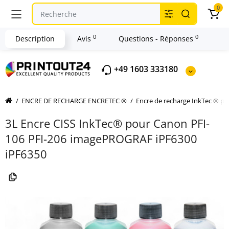
0
0
0
Description
Avis
Questions - Réponses
+49 1603 333180
ENCRE DE RECHARGE ENCRETEC ®
Encre de recharge InkTec ® 
3L Encre CISS InkTec® pour Canon PFI-
106 PFI-206 imagePROGRAF iPF6300
iPF6350