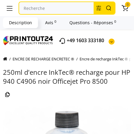
0
0
0
Description
Avis
Questions - Réponses
+49 1603 333180
ENCRE DE RECHARGE ENCRETEC ®
Encre de recharge InkTec ® p
250ml d'encre InkTec® recharge pour HP
940 C4906 noir Officejet Pro 8500