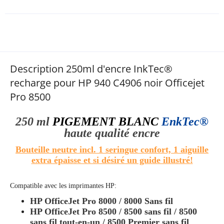
Description 250ml d'encre InkTec®
recharge pour HP 940 C4906 noir Officejet
Pro 8500
250 ml
PIGEMENT BLANC
EnkTec®
haute qualité
encre
Bouteille neutre incl. 1 seringue confort, 1 aiguille
extra épaisse et si désiré un guide illustré!
Compatible avec les imprimantes HP:
HP OfficeJet Pro 8000 / 8000 Sans fil
HP OfficeJet Pro 8500 / 8500 sans fil / 8500
sans fil tout-en-un / 8500 Premier sans fil