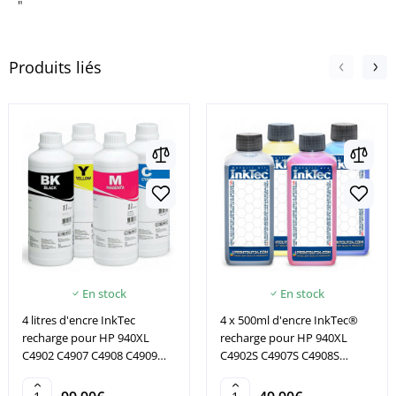
"
Produits liés
En stock
En stock
4 litres d'encre InkTec
4 x 500ml d'encre InkTec®
recharge pour HP 940XL
recharge pour HP 940XL
C4902 C4907 C4908 C4909
C4902S C4907S C4908S
8000 8500
C4909S