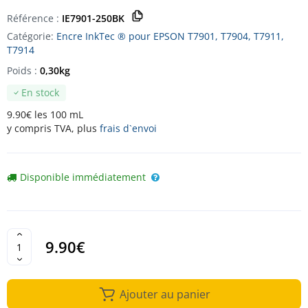
Référence :
IE7901-250BK
Catégorie:
Encre InkTec ® pour EPSON T7901, T7904, T7911,
T7914
Poids :
0,30kg
En stock
9.90€ les 100 mL
y compris TVA, plus
frais d`envoi
Disponible immédiatement
9.90€
Ajouter au panier