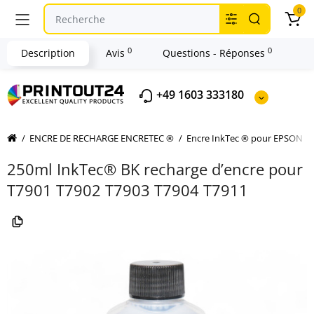
0
0
0
Description
Avis
Questions - Réponses
+49 1603 333180
ENCRE DE RECHARGE ENCRETEC ®
Encre InkTec ® pour EPSON
250ml InkTec® BK recharge d’encre pour
T7901 T7902 T7903 T7904 T7911