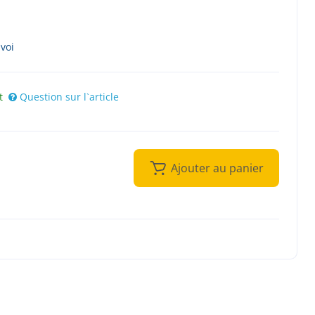
nvoi
t
Question sur l`article
Ajouter au panier