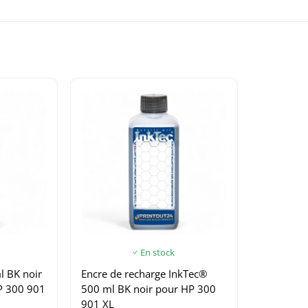
En stock
l BK noir
Encre de recharge InkTec®
P 300 901
500 ml BK noir pour HP 300
901 XL