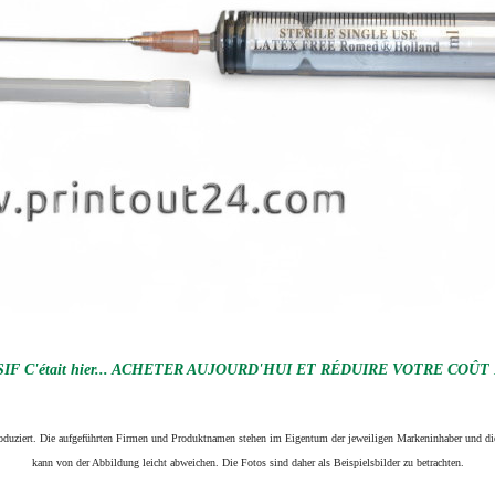
F C'était hier... ACHETER AUJOURD'HUI ET RÉDUIRE VOTRE COÛT
produziert. Die aufgeführten Firmen und Produktnamen stehen im Eigentum der jeweiligen Markeninhaber und die
kann von der Abbildung leicht abweichen. Die Fotos sind daher als Beispielsbilder zu betrachten.