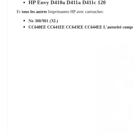
HP Envy D410a D411a D411c 120
Et
tous les autres
Imprimantes HP avec cartouches:
No 300/901 (XL)
CC640EE CC641EE CC643EE CC644EE
L'autorité compé