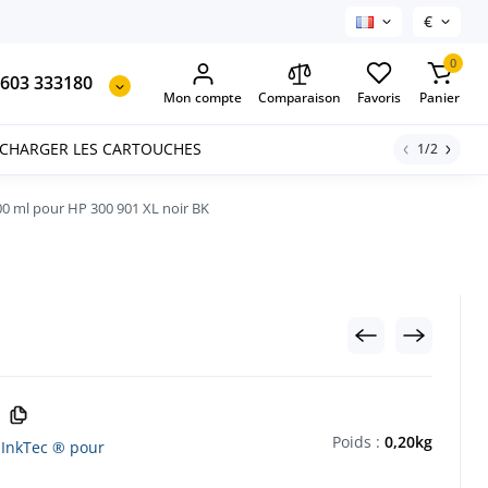
€
0
603 333180
Mon compte
Comparaison
Favoris
Panier
ECHARGER LES CARTOUCHES
1/2
0 ml pour HP 300 901 XL noir BK
Poids :
0,20kg
 InkTec ® pour