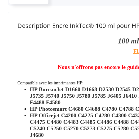
Description Encre InkTec® 100 ml pour HP
100 m
Fl
Nous n'offrons pas encore le guid
Compatible avec les imprimantes HP:
H
P BureauJet D1660 D1668 D2530 D2545 D2
J5735 J5740 J5750 J5780 J5785 J6405 J6410
F4488 F4580
HP Photosmart C4680 C4688 C4780 C4788 C
HP Officejet C4200 C4225 C4280 C4300 C4
C4475 C4480 C4483 C4485 C4486 C4488 C4
C5240 C5250 C5270 C5273 C5275 C5280 C528
J4680