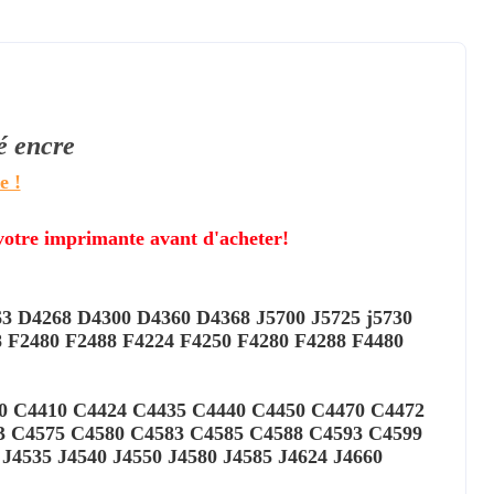
té
encre
e !
 votre imprimante avant d'acheter!
3 D4268 D4300 D4360 D4368 J5700 J5725 j5730
8 F2480 F2488 F4224 F4250 F4280 F4288 F4480
00 C4410 C4424 C4435 C4440 C4450 C4470 C4472
3 C4575 C4580 C4583 C4585 C4588 C4593 C4599
4535 J4540 J4550 J4580 J4585 J4624 J4660