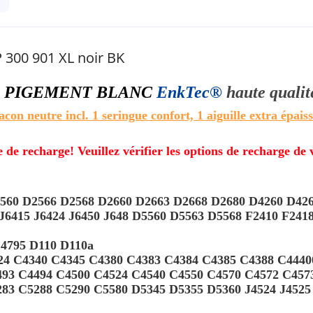
 300 901 XL noir BK
l
PIGEMENT BLANC
EnkTec®
haute quali
acon neutre incl. 1 seringue confort, 1 aiguille extra épaiss
e de recharge! Veuillez vérifier les options de recharge de
560 D2566 D2568 D2660 D2663 D2668 D2680 D4260 D426
 J6415 J6424 J6450 J648 D5560 D5563 D5568 F2410 F241
4795 D110 D110a
324 C4340 C4345 C4380 C4383 C4384 C4385 C4388 C444
493 C4494 C4500 C4524 C4540 C4550 C4570 C4572 C457
3 C5288 C5290 C5580 D5345 D5355 D5360 J4524 J4525 J