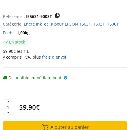
Référence :
IE5631-900ST
Catégorie:
Encre InkTec ® pour EPSON T5631, T6031, T6061
Poids :
1,00kg
En stock
59.90€ les 1 L
y compris TVA, plus
frais d`envoi
Disponible immédiatement
59.90€
Ajouter au panier