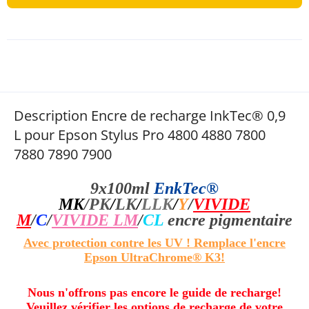
Description Encre de recharge InkTec® 0,9
L pour Epson Stylus Pro 4800 4880 7800
7880 7890 7900
9x100ml
EnkTec®
MK
/
PK
/
LK
/
LLK
/
Y
/
VIVIDE
M
/
C
/
VIVIDE LM
/
CL
encre pigmentaire
Avec protection contre les UV ! Remplace l'encre
Epson UltraChrome® K3!
Nous n'offrons pas encore le guide de recharge!
Veuillez vérifier les options de recharge de votre