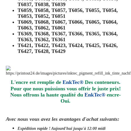
T6037, T6038, T6039
T6059, T6058, T6057, T6056, T6055, T6054,
T6053, T6052, T6051
T6069, T6068, T6067, T6066, T6065, T6064,
T6063, T6062, T6061
T6369, T6368, T6367, T6366, T6365, T6364,
T6363, T6362, T6361
T6421, T6422, T6423, T6424, T6425, T6426,
T6427, T6428, T6429
L'encre est remplie de
EnkTec®
Des conteneurs.
Pour que nous puissions vous offrir le juste prix!
Nous offrons la haute qualité du
EnkTec®
encre
-
Oui.
Avec nous vous avez les avantages d'achat suivants:
Expédition rapide ! Aujourd'hui jusqu'à 12:00 midi