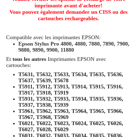
imprimante avant d'acheter!
Vous pouvez également demander un CISS ou des
cartouches rechargeables.
Compatible avec les imprimantes EPSON:
Epson Stylus Pro 4800, 4880, 7880, 7890, 7900,
9880, 9890, 9900, 11880
Et
tous les autres
Imprimantes EPSON avec
cartouches:
T5631, T5632, T5633, T5634, T5635, T5636,
T5637, T5639, T5678
T5911, T5912, T5913, T5914, T5915, T5916,
T5917, T5918, T5919
T5931, T5932, T5933, T5934, T5935, T5936,
T5937, T5938, T5939
T5961, T5962, T5963, T5964, T5965, T5966,
T5967, T5968, T5969
T6021, T6022, T6023, T6024, T6025, T6026,
T6027, T6028, T6029
T6031, T6032, T6033, T6034, T6035, T6036,