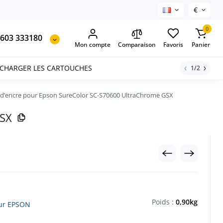
€
0
603 333180
Mon compte
Comparaison
Favoris
Panier
ECHARGER LES CARTOUCHES
1/2
e d’encre pour Epson SureColor SC-S70600 UltraChrome GSX
GSX
Poids :
0,90kg
our EPSON