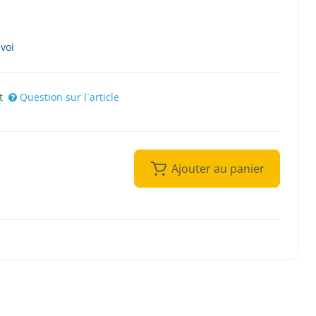
nvoi
t
Question sur l`article
Ajouter au panier