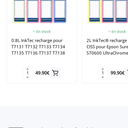
En stock
En stock
0.8L InkTec recharge pour
2L InkTec® recharge 
T7131 T7132 T7133 T7134
CISS pour Epson Sure
T7135 T7136 T7137 T7138
S70600 UltraChrom
49.90€
99.90€