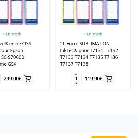
En stock
En stock
ec® encre CISS
2L Encre SUBLIMATION
 pour Epson
InkTec® pour T7131 T7132
r SC-S70600
T7133 T7134 T7135 T7136
ome GSX
T7137 T7138
299.00€
119.90€