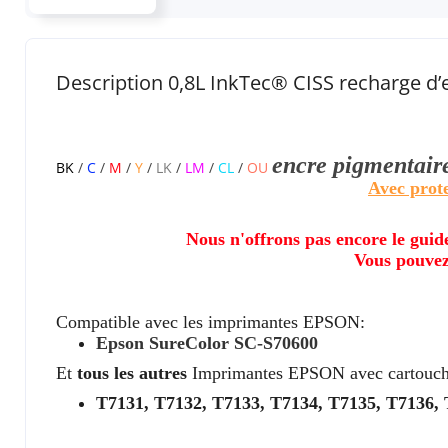
Description 0,8L InkTec® CISS recharge 
encre pigmentair
BK
/
C
/
M
/
Y
/
LK
/
LM
/
CL
/
OU
Avec prot
Nous n'offrons pas encore le guid
Vous pouvez
Compatible avec les imprimantes EPSON:
Epson SureColor SC-S70600
Et
tous les autres
Imprimantes EPSON avec cartouch
T7131, T7132, T7133, T7134, T7135, T7136,