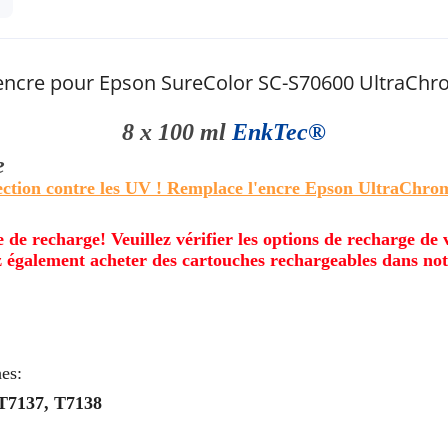
d’encre pour Epson SureColor SC-S70600 UltraCh
8 x 100 ml
EnkTec®
e
ection contre les UV ! Remplace l'encre Epson UltraChr
e de recharge! Veuillez vérifier les options de recharge de
 également acheter des cartouches rechargeables dans not
es:
 T7137, T7138