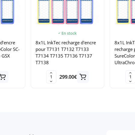
En stock
d’encre
8x1L InkTec recharge d'encre
8x1L InkT
Color SC-
pour T7131 T7132 T7133
recharge
e GSX
T7134 T7135 T7136 T7137
SureColo
T7138
UltraChr
299.00€