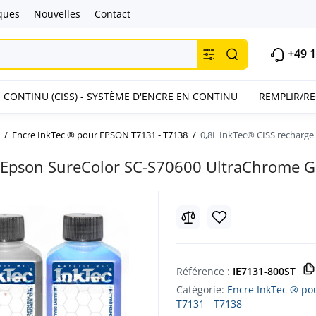
ques
Nouvelles
Contact
+49 1
 CONTINU (CISS) - SYSTÈME D'ENCRE EN CONTINU
REMPLIR/R
Encre InkTec ® pour EPSON T7131 - T7138
0,8L InkTec® CISS recharg
r Epson SureColor SC-S70600 UltraChrome 
Référence :
IE7131-800ST
Catégorie:
Encre InkTec ® p
T7131 - T7138