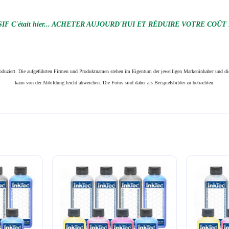
F C'était hier... ACHETER AUJOURD'HUI ET RÉDUIRE VOTRE COÛT
produziert. Die aufgeführten Firmen und Produktnamen stehen im Eigentum der jeweiligen Markeninhaber und die
kann von der Abbildung leicht abweichen. Die Fotos sind daher als Beispielsbilder zu betrachten.