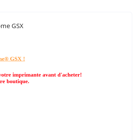
rome GSX
ome® GSX !
 votre imprimante avant d'acheter!
re boutique.