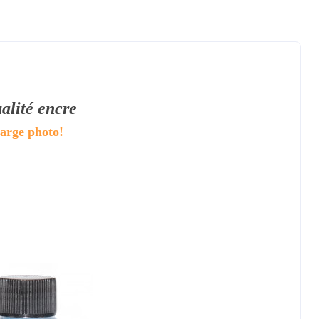
ualité
encre
harge photo!