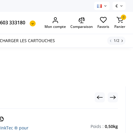
€
0
603 333180
Mon compte
Comparaison
Favoris
Panier
ECHARGER LES CARTOUCHES
1/2
Poids :
0,50kg
 InkTec ® pour