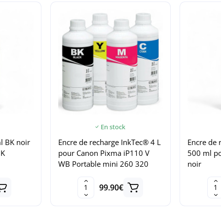
En stock
l BK noir
Encre de recharge InkTec® 4 L
Encre de 
BK
pour Canon Pixma iP110 V
500 ml p
WB Portable mini 260 320
noir
99.90€