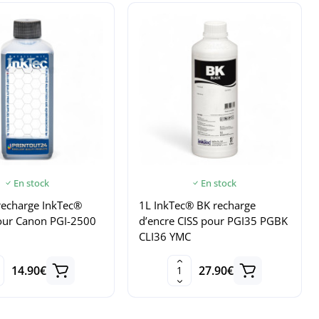
En stock
En stock
recharge InkTec®
1L InkTec® BK recharge
our Canon PGI-2500
d’encre CISS pour PGI35 PGBK
CLI36 YMC
14.90€
27.90€