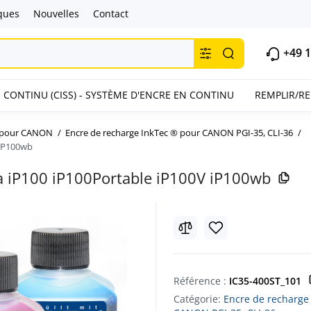
ques
Nouvelles
Contact
+49 1
 CONTINU (CISS) - SYSTÈME D'ENCRE EN CONTINU
REMPLIR/R
® pour CANON
Encre de recharge InkTec ® pour CANON PGI-35, CLI-36
 iP100wb
a iP100 iP100Portable iP100V iP100wb
Référence :
IC35-400ST_101
Catégorie:
Encre de recharge