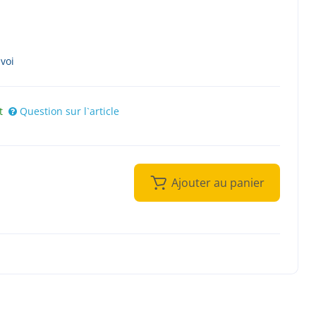
nvoi
t
Question sur l`article
Ajouter au panier