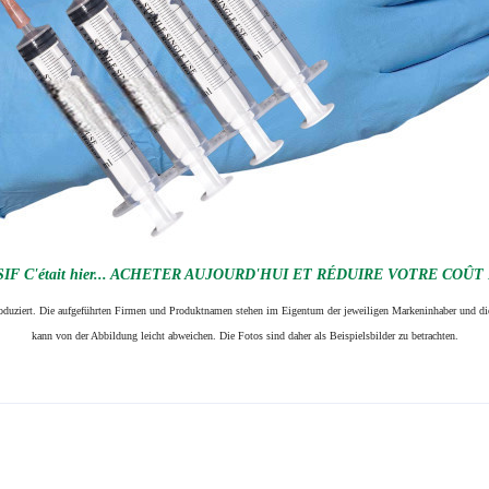
F C'était hier... ACHETER AUJOURD'HUI ET RÉDUIRE VOTRE COÛT
produziert. Die aufgeführten Firmen und Produktnamen stehen im Eigentum der jeweiligen Markeninhaber und die
kann von der Abbildung leicht abweichen. Die Fotos sind daher als Beispielsbilder zu betrachten.