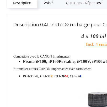
0
0
Description
Avis
Questions - Réponses
Description 0.4L InkTec® recharge pour C
4 x 100 m
Incl. 4 ser
Compatible avec la
CANON
imprimantes:
Pixma iP100, iP100Portable, iP100V, iP100wb
Et
tous les autres
CANON
imprimantes avec cartouches:
PGI-35BK, CLI-36
Y
, CLI-36
M
, CLI-36
C