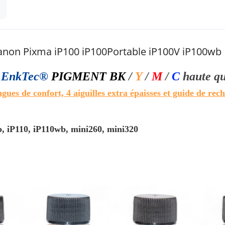
anon Pixma iP100 iP100Portable iP100V iP100wb
l
EnkTec®
PIGMENT BK
/
Y
/
M
/
C
haute q
ingues de confort, 4 aiguilles extra épaisses et guide de rec
, iP110, iP110wb, mini260, mini320