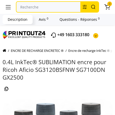
0
0
0
Description
Avis
Questions - Réponses
+49 1603 333180
ENCRE DE RECHARGE ENCRETEC ®
Encre de recharge InkTec ® p
0.4L InkTec® SUBLIMATION encre pour
Ricoh Aficio SG3120BSFNW SG7100DN
GX2500