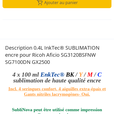
Ajouter au panier
Description 0.4L InkTec® SUBLIMATION
encre pour Ricoh Aficio SG3120BSFNW
SG7100DN GX2500
4 x 100 ml
EnkTec®
BK
/
Y
/
M
/
C
sublimation de haute qualité
encre
Incl. 4 seringues confort, 4 aiguilles extra-épais et
Gants nitriles lacrymogènes
- Oui.
SubliNova peut être utilisé comme impression