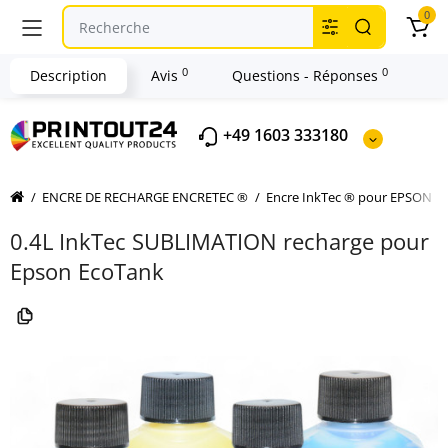
0
0
0
Description
Avis
Questions - Réponses
+49 1603 333180
ENCRE DE RECHARGE ENCRETEC ®
Encre InkTec ® pour EPSON
0.4L InkTec SUBLIMATION recharge pour
Epson EcoTank