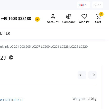
€
0
+49 1603 333180
Account
Compare
Wishlist
Cart
SETTER
k ink LC 201 203 205 LC207 LC209 LC221 LC223 LC225 LC229
229
Weight:
1.10kg
 for BROTHER LC