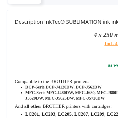
Description InkTec® SUBLIMATION ink ink
4 x 250 
Incl. 
as we
Compatible to the
BROTHER
printers:
DCP-Serie DCP-J4120DW, DCP-J562DW
MFC-Serie MFC-J480DW, MFC-J680, MFC-J88
J5620DW, MFC-J5625DW, MFC-J5720DW
And
all other
BROTHER
printers with cartridges:
LC201, LC203, LC205, LC207, LC209, LC22