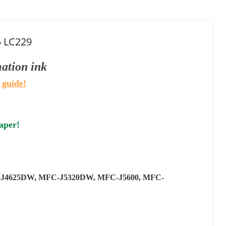
5 LC229
mation
ink
 guide!
paper!
J4625DW, MFC-J5320DW, MFC-J5600, MFC-