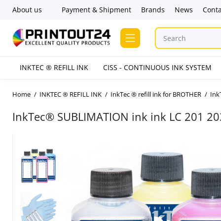
About us
Payment & Shipment
Brands
News
Conta
INKTEC ® REFILL INK
CISS - CONTINUOUS INK SYSTEM
Home
INKTEC ® REFILL INK
InkTec ® refill ink for BROTHER
Ink
InkTec® SUBLIMATION ink ink LC 201 2