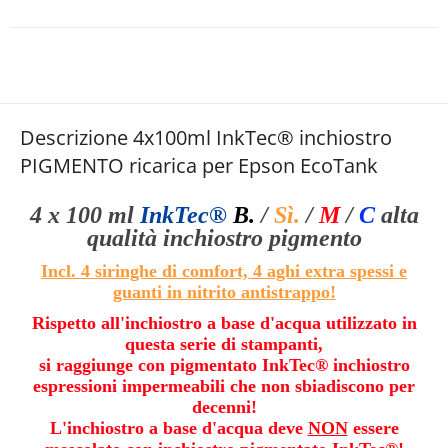
Descrizione 4x100ml InkTec® inchiostro
PIGMENTO ricarica per Epson EcoTank
4 x 100 ml
InkTec®
B.
/
Sì.
/
M
/
C
alta
qualità
inchiostro pigmento
Incl. 4 siringhe di comfort, 4 aghi extra spessi e
guanti in nitrito antistrappo
!
Rispetto all'inchiostro a base d'acqua utilizzato in
questa serie di stampanti,
si raggiunge con pigmentato InkTec® inchiostro
espressioni impermeabili che non sbiadiscono per
decenni!
L'inchiostro a base d'acqua deve
NON
essere