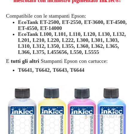
mescolato con inchiostro pigmentato InkTec®!
Compatibile con le stampanti Epson:
EcoTank ET-2500, ET-2550, ET-3600, ET-4500,
ET-4550, ET-14000
EcoTank L100, L101, L110, L120, L130, L132,
L201, L210, L220, L222, L300, L301, L303,
L310, L312, L350, L355, L360, L362, L365,
L366, L375, L455656, L550, L5555
E
tutti gli altri
Stampanti Epson con cartucce:
T6641, T6642, T6643, T6644