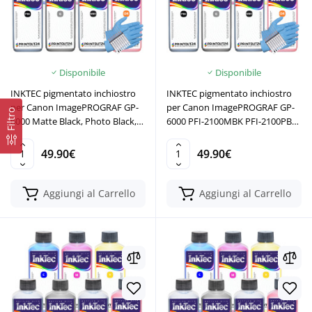
Disponibile
Disponibile
INKTEC pigmentato inchiostro
INKTEC pigmentato inchiostro
per Canon ImagePROGRAF GP-
per Canon ImagePROGRAF GP-
Filtro
6000 Matte Black, Photo Black,
6000 PFI-2100MBK PFI-2100PBK
Cyan, Magenta, Yellow, Gray,
PFI-2100C PFI-2100M PFI-2100Y
Orange
PFI-2100GY PFI-2100OR
49.90€
49.90€
Aggiungi al Carrello
Aggiungi al Carrello