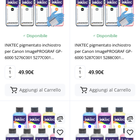
Disponibile
Disponibile
INKTEC pigmentato inchiostro
INKTEC pigmentato inchiostro
per Canon ImagePROGRAF GP-
per Canon ImagePROGRAF GP-
6000 5276C001 5277C001
6000 5287C001 5288C001
5278C001 5279C001 5280C001
5289C001 5290C001 5291C001
5281C001 5283C001
5292C001 5293C001
49.90€
49.90€
Aggiungi al Carrello
Aggiungi al Carrello