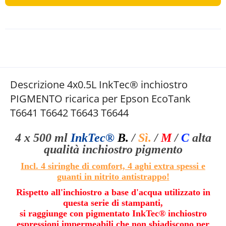
Descrizione 4x0.5L InkTec® inchiostro
PIGMENTO ricarica per Epson EcoTank
T6641 T6642 T6643 T6644
4 x 500 ml
InkTec®
B.
/
Sì.
/
M
/
C
alta
qualità
inchiostro pigmento
Incl. 4 siringhe di comfort, 4 aghi extra spessi e
guanti in nitrito antistrappo
!
Rispetto all'inchiostro a base d'acqua utilizzato in
questa serie di stampanti,
si raggiunge con pigmentato InkTec® inchiostro
espressioni impermeabili che non sbiadiscono per