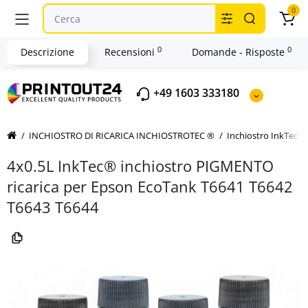
0
0
0
Descrizione
Recensioni
Domande - Risposte
+49 1603 333180
INCHIOSTRO DI RICARICA INCHIOSTROTEC ®
Inchiostro InkTec 
4x0.5L InkTec® inchiostro PIGMENTO
ricarica per Epson EcoTank T6641 T6642
T6643 T6644